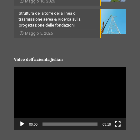
Maggio 16, 2026
Struttura della torre della linea di
trasmissione aerea & Ricerca sulla
progettazione delle fondazioni
Maggio 5, 2026
Video dell'azienda Jielian
Video
Player
00:00
03:19