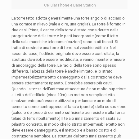
Cellular Phone e Base Station
La torre tetto adotta generalmente una torre angolo di acciaio o
una cornice in rilievo (vale a dire, una griglia). La torre è fornito in
due casi. Prima, il carico della torre è stato considerato nella
progettazione della torre e le parti incorporate (come il tetto
della sala macchine telecomunicazioni) sono stati fissati. Si
tratta di costruire una torre di ferro sul vecchio edificio. Nel
secondo caso, l'edificio originale deve essere controllato, la
struttura dovrebbe essere modificata, e vanno inserite le misure
di ancoraggio della torre. Le radici della torre sono spesso
differenti, l'altezza della torre è anche limitato, e lo strato
impermeabilizzante tetto danneggiato dalla costruzione deve
essere attentamente riparato. Dovrebbe essere più cauti.
Quando l'altezza dell'antenna attaccatura è non molto superiore
al tetto dell'edificio (circa 10m), un metodo semplice tetto
innalzamento può essere utilizzato per lanciare un molo di
cemento come contrappeso al fascio (parete) della costruzione
(calcolo del peso di cemento sufficiente per resistere alla forza
telaio di ferro ribaltamento) Il telaio innalzamento è fissata sul
pilastro concreto, in modo che lo strato impermeabile tetto non
deve essere danneggiato, e il metodo è a basso costo e di
costruzione semplice. La struttura del tetto innalzamento può