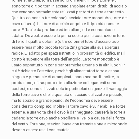
forme strutturali; torri base sono differenti in posizione, e ci
sono torre di tipo torri in acciaio angolate e torri di tubi di acciaio
che vengono normalmente utilizzati per torri di terra e torri tetto.
Quattro-colonna o tre colonne), acciaio torre monotubo, torre del
cavo (albero). La torre di acciaio angolo è il tipo più comune
torre. E 'facile da produrre ed installare, ed è economico e
adatto. Dovrebbe essere la prima scelta per la costruzione torre
di ferro. I quattro colonne (o tre colonne) tubo d'acciaio può
essere resa molto piccola (circa 2m) grazie alla sua apertura
radice. E 'adatto per spazi ristretti o in prossimità di edifici, ma il
costo è superiore alla torre dell'angolo. La torre monotubo è
usato soprattutto in zone panoramiche urbane o in altri luoghi in
cui è richiesto l'estetica, perché gli alimentatori torre a canna
singola e personale di arrampicata sono scomodi. Inoltre, la
produzione, di trasporto e installazione collegamenti sono
costosi, e sono utilizzati solo in particolari esigenze. Il vantaggio
della torre cavo è che la quantità di acciaio utilizzato è piccolo,
ma lo spazio è grande piano. Se l'economia deve essere
considerato completo; Inoltre, la torre cavo è vulnerabile a forze
esterne, e una volta che il cavo è danneggiato, causerà la torre a
cadere; la torre cavo anche oscillare e livello a causa della forza
del vento. Torsione, stazioni base con trasmissione a microonde
devono essere usati con cautela.