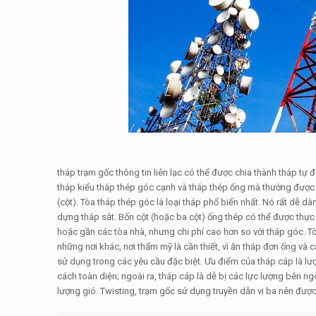
tháp trạm gốc thông tin liên lạc có thể được chia thành tháp tự đ
tháp kiểu tháp thép góc cạnh và tháp thép ống mà thường được 
(cột). Tòa tháp thép góc là loại tháp phổ biến nhất. Nó rất dễ dà
dựng tháp sắt. Bốn cột (hoặc ba cột) ống thép có thể được thự
hoặc gần các tòa nhà, nhưng chi phí cao hơn so với tháp góc. 
những nơi khác, nơi thẩm mỹ là cần thiết, vì ăn tháp đơn ống và cá
sử dụng trong các yêu cầu đặc biệt. Ưu điểm của tháp cáp là lượ
cách toàn diện; ngoài ra, tháp cáp là dễ bị các lực lượng bên ng
lượng gió. Twisting, trạm gốc sử dụng truyền dẫn vi ba nên đượ