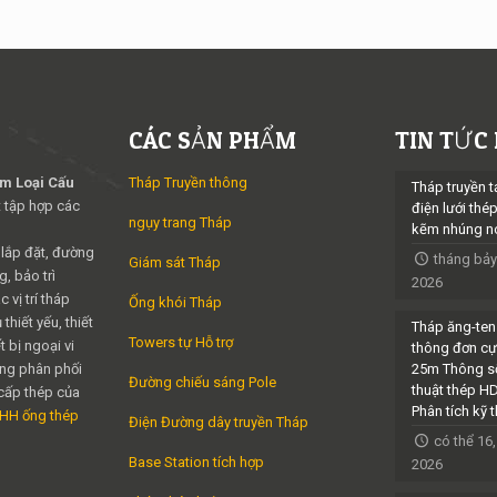
CÁC SẢN PHẨM
TIN TỨC
im Loại Cấu
Tháp Truyền thông
Tháp truyền t
 tập hợp các
điện lưới thé
ngụy trang Tháp
kẽm nhúng n
 lắp đặt, đường
tháng bảy
Giám sát Tháp
, bảo trì
2026
 vị trí tháp
Ống khói Tháp
thiết yếu, thiết
Tháp ăng-ten
Towers tự Hỗ trợ
t bị ngoại vi
thông đơn cự
ng phân phối
25m Thông s
Đường chiếu sáng Pole
thuật thép H
cấp thép của
Phân tích kỹ 
NHH ống thép
Điện Đường dây truyền Tháp
có thể 16,
Base Station tích hợp
2026