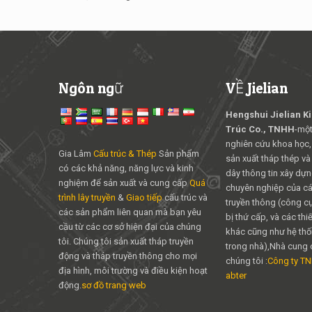
Ngôn ngữ
VỀ Jielian
Hengshui Jielian K
Trúc Co., TNHH
-một
nghiên cứu khoa học,
Gia Lâm
Cấu trúc & Thép
Sản phẩm
sản xuất tháp thép và
có các khả năng, năng lực và kinh
dây thông tin xây dựng
nghiệm để sản xuất và cung cấp
Quá
chuyên nghiệp của các
trình lây truyền
&
Giao tiếp
cấu trúc và
truyền thông (công cụ 
các sản phẩm liên quan mà bạn yêu
bị thứ cấp, và các thiế
cầu từ các cơ sở hiện đại của chúng
khác cũng như hệ thố
tôi. Chúng tôi sản xuất tháp truyền
trong nhà),Nhà cung 
động và tháp truyền thông cho mọi
chúng tôi :
Công ty T
địa hình, môi trường và điều kiện hoạt
abter
động.
sơ đồ trang web