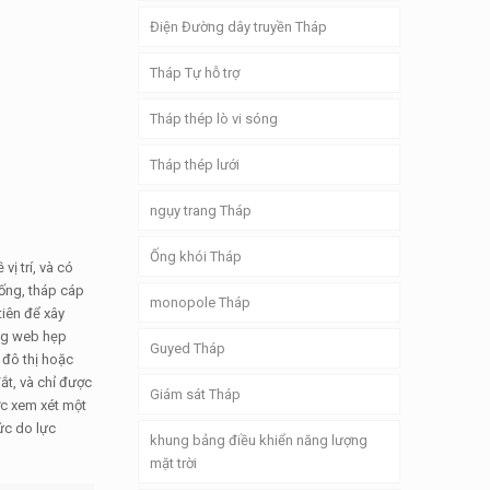
Điện Đường dây truyền Tháp
Tháp Tự hỗ trợ
Tháp thép lò vi sóng
Tháp thép lưới
ngụy trang Tháp
Ống khói Tháp
ị trí, và có
ống, tháp cáp
monopole Tháp
tiên để xây
ang web hẹp
Guyed Tháp
 đô thị hoặc
đắt, và chỉ được
Giám sát Tháp
ợc xem xét một
ức do lực
khung bảng điều khiển năng lượng
mặt trời