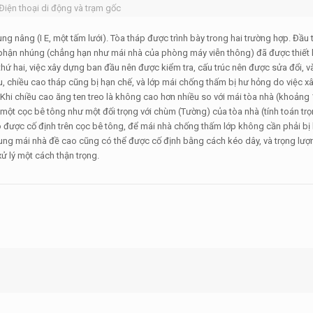
Điện thoại di động và trạm gốc
nâng (I E, một tấm lưới). Tòa tháp được trình bày trong hai trường hợp. Đầu ti
 phận nhúng (chẳng hạn như mái nhà của phòng máy viễn thông) đã được thiết l
hứ hai, việc xây dựng ban đầu nên được kiểm tra, cấu trúc nên được sửa đổi, v
 chiều cao tháp cũng bị hạn chế, và lớp mái chống thấm bị hư hỏng do việc x
Khi chiều cao ăng ten treo là không cao hơn nhiều so với mái tòa nhà (khoảng
t cọc bê tông như một đối trọng với chùm (Tường) của tòa nhà (tính toán tr
 được cố định trên cọc bê tông, để mái nhà chống thấm lớp không cần phải bị
hung mái nhà đề cao cũng có thể được cố định bằng cách kéo dây, và trọng lượ
 lý một cách thận trọng.