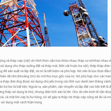
ứng và tháp cáp (cột) do hình thức cấu trúc khác nhau; tháp cơ sở khác nhau về v
sử dụng cho tháp xuống đất và tháp mái. Bốn cột hoặc ba cột), thép tháp đơn 
ng để sản xuất và lắp đặt, và nó là tiết kiệm và phù hợp. Nó nên là lựa chọn đầu 
c hiện rất nhỏ (khoảng 2m) do mở thư mục gốc của nó. Nó phù hợp cho các tr
Tòa tháp đơn ống được sử dụng chủ yếu trong các lĩnh vực danh lam thắng cảnh
n bộ leo là bất tiện. Ngoài ra, sản phẩm, vận chuyển và lắp đặt các liên kết là 
ng thép sử dụng là nhỏ, nhưng diện tích sàn là lớn. Cho dù nền kinh tế cần đư
oài, và một khi cáp bị hư hỏng, nó sẽ gây ra tháp rơi; tháp cáp cũng sẽ đu và m
c sử dụng một cách thận trọng.