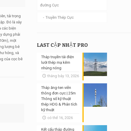
đường Cực
ên, tải trọng
Truyền Thép Cực
ập. Đó là xây
à các biện
ây dựng phải
 10m), một
LAST CẬP NHẬT PRO
ọng lượng bê
 hư hỏng, và
Tháp truyền tải điện
ng của cọc bê
lưới thép mạ kẽm
nhúng nóng
tháng bảy 13, 2026
Tháp ăng-ten viễn
thông đơn cực | 25m
Thông số kỹ thuật
thép HDG & Phân tích
kỹ thuật
có thể 16, 2026
Kết cấu tháp đường