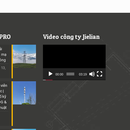
 PRO
Video công ty Jielian
Video
ải
Player
p mạ
óng
 13,
00:00
03:19
 viễn
c |
ố kỹ
DG &
thuật