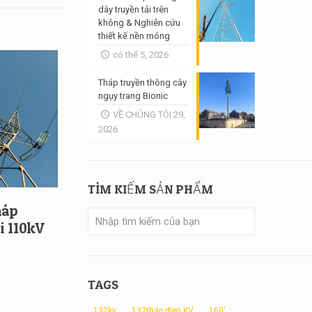
dây truyền tải trên
không & Nghiên cứu
thiết kế nền móng
có thể 5, 2026
Tháp truyền thông cây
ngụy trang Bionic
VỀ CHÚNG TÔI 29,
2026
TÌM KIẾM SẢN PHẨM
háp
i 110kV
TAGS
132kv
132tháp điện KV
160'