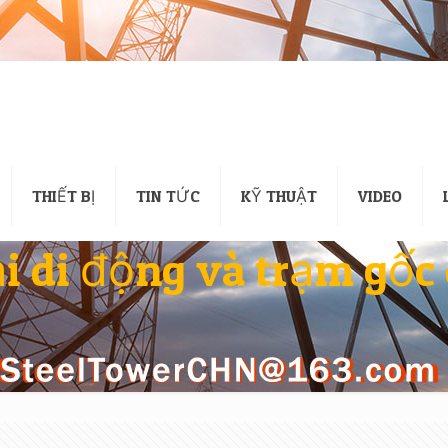
THIẾT BỊ
TIN TỨC
KỸ THUẬT
VIDEO
i di động và trạm gốc