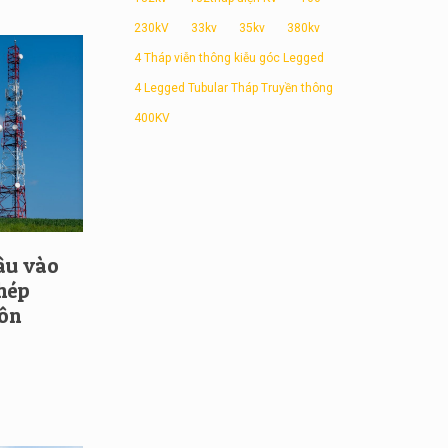
230kV
33kv
35kv
380kv
4 Tháp viễn thông kiễu góc Legged
4 Legged Tubular Tháp Truyền thông
400KV
âu vào
hép
ôn