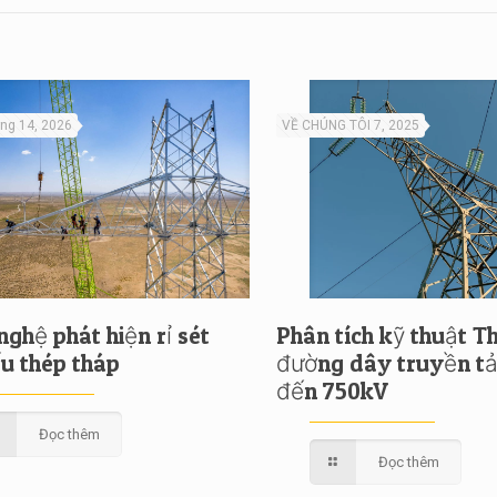
êng 14, 2026
VỀ CHÚNG TÔI 7, 2025
ghệ phát hiện rỉ sét
Phân tích kỹ thuật T
ấu thép tháp
đường dây truyền tả
đến 750kV
Đọc thêm
Đọc thêm