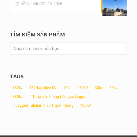
VỀ CHÚNG TÔI 29, 2026
TÌM KIẾM SẢN PHẨM
TAGS
132kv
132tháp điện KV
160'
230kV
33kv
35kv
380kv
4 Tháp viễn thông kiễu góc Legged
4 Legged Tubular Tháp Truyền thông
400KV