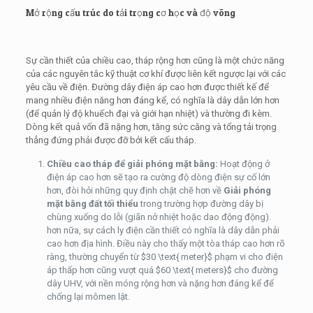
Mở rộng cấu trúc do tải trọng cơ học và độ võng
Sự cần thiết của chiều cao, tháp rộng hơn cũng là một chức năng
của các nguyên tắc kỹ thuật cơ khí được liên kết ngược lại với các
yêu cầu về điện. Đường dây điện áp cao hơn được thiết kế để
mang nhiều điện năng hơn đáng kể, có nghĩa là dây dẫn lớn hơn
(để quản lý độ khuếch đại và giới hạn nhiệt) và thường đi kèm.
Dòng kết quả vốn đã nặng hơn, tăng sức căng và tổng tải trọng
thẳng đứng phải được đỡ bởi kết cấu tháp.
Chiều cao tháp để giải phóng mặt bằng:
Hoạt động ở
điện áp cao hơn sẽ tạo ra cường độ dòng điện sự cố lớn
hơn, đòi hỏi những quy định chặt chẽ hơn về
Giải phóng
mặt bằng đất tối thiểu
trong trường hợp đường dây bị
chùng xuống do lỗi (giãn nở nhiệt hoặc dao động động).
hơn nữa, sự cách ly điện cần thiết có nghĩa là dây dẫn phải
cao hơn địa hình. Điều này cho thấy một tòa tháp cao hơn rõ
ràng, thường chuyển từ
$30 \text{ meter}$
phạm vi cho điện
áp thấp hơn cũng vượt quá
$60 \text{ meters}$
cho đường
dây UHV, với nền móng rộng hơn và nặng hơn đáng kể để
chống lại mômen lật.