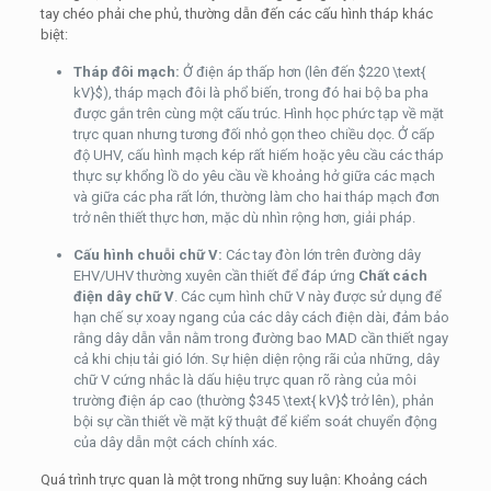
tay chéo phải che phủ, thường dẫn đến các cấu hình tháp khác
biệt:
Tháp đôi mạch:
Ở điện áp thấp hơn (lên đến
$220 \text{
kV}$
), tháp mạch đôi là phổ biến, trong đó hai bộ ba pha
được gắn trên cùng một cấu trúc. Hình học phức tạp về mặt
trực quan nhưng tương đối nhỏ gọn theo chiều dọc. Ở cấp
độ UHV, cấu hình mạch kép rất hiếm hoặc yêu cầu các tháp
thực sự khổng lồ do yêu cầu về khoảng hở giữa các mạch
và giữa các pha rất lớn, thường làm cho hai tháp mạch đơn
trở nên thiết thực hơn, mặc dù nhìn rộng hơn, giải pháp.
Cấu hình chuỗi chữ V:
Các tay đòn lớn trên đường dây
EHV/UHV thường xuyên cần thiết để đáp ứng
Chất cách
điện dây chữ V
. Các cụm hình chữ V này được sử dụng để
hạn chế sự xoay ngang của các dây cách điện dài, đảm bảo
rằng dây dẫn vẫn nằm trong đường bao MAD cần thiết ngay
cả khi chịu tải gió lớn. Sự hiện diện rộng rãi của những, dây
chữ V cứng nhắc là dấu hiệu trực quan rõ ràng của môi
trường điện áp cao (thường
$345 \text{ kV}$
trở lên), phản
bội sự cần thiết về mặt kỹ thuật để kiểm soát chuyển động
của dây dẫn một cách chính xác.
Quá trình trực quan là một trong những suy luận: Khoảng cách