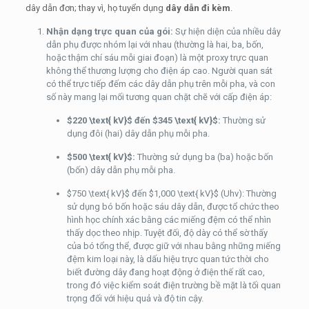
dây dẫn đơn; thay vì, họ tuyển dụng
dây dẫn đi kèm
.
Nhận dạng trực quan của gói:
Sự hiện diện của nhiều dây
dẫn phụ được nhóm lại với nhau (thường là hai, ba, bốn,
hoặc thậm chí sáu mỗi giai đoạn) là một proxy trực quan
không thể thương lượng cho điện áp cao. Người quan sát
có thể trực tiếp đếm các dây dẫn phụ trên mỗi pha, và con
số này mang lại mối tương quan chặt chẽ với cấp điện áp:
$220 \text{ kV}$
đến
$345 \text{ kV}$
:
Thường sử
dụng đôi (hai) dây dẫn phụ mỗi pha.
$500 \text{ kV}$
:
Thường sử dụng ba (ba) hoặc bốn
(bốn) dây dẫn phụ mỗi pha.
$750 \text{ kV}$
đến
$1,000 \text{ kV}$
(Uhv): Thường
sử dụng bó bốn hoặc sáu dây dẫn, được tổ chức theo
hình học chính xác bằng các miếng đệm có thể nhìn
thấy dọc theo nhịp. Tuyệt đối, độ dày có thể sờ thấy
của bó tổng thể, được giữ với nhau bằng những miếng
đệm kim loại này, là dấu hiệu trực quan tức thời cho
biết đường dây đang hoạt động ở điện thế rất cao,
trong đó việc kiểm soát điện trường bề mặt là tối quan
trọng đối với hiệu quả và độ tin cậy.