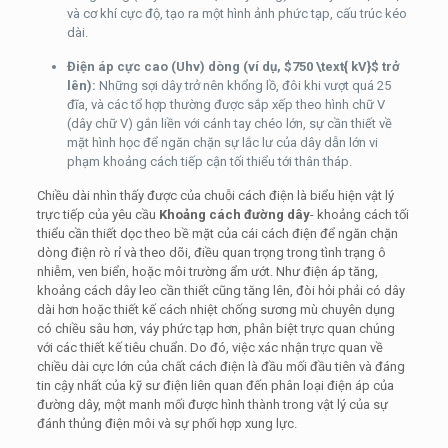
và cơ khí cực độ, tạo ra một hình ảnh phức tạp, cấu trúc kéo
dài.
Điện áp cực cao (Uhv) dòng (ví dụ,
$750 \text{ kV}$
trở
lên):
Những sợi dây trở nên khổng lồ, đôi khi vượt quá 25
đĩa, và các tổ hợp thường được sắp xếp theo hình chữ V
(dây chữ V) gắn liền với cánh tay chéo lớn, sự cần thiết về
mặt hình học để ngăn chặn sự lắc lư của dây dẫn lớn vi
phạm khoảng cách tiếp cận tối thiểu tới thân tháp.
Chiều dài nhìn thấy được của chuỗi cách điện là biểu hiện vật lý
trực tiếp của yêu cầu
Khoảng cách đường dây
- khoảng cách tối
thiểu cần thiết dọc theo bề mặt của cái cách điện để ngăn chặn
dòng điện rò rỉ và theo dõi, điều quan trọng trong tình trạng ô
nhiễm, ven biển, hoặc môi trường ẩm ướt. Như điện áp tăng,
khoảng cách dây leo cần thiết cũng tăng lên, đòi hỏi phải có dây
dài hơn hoặc thiết kế cách nhiệt chống sương mù chuyên dụng
có chiều sâu hơn, váy phức tạp hơn, phân biệt trực quan chúng
với các thiết kế tiêu chuẩn. Do đó, việc xác nhận trực quan về
chiều dài cực lớn của chất cách điện là đầu mối đầu tiên và đáng
tin cậy nhất của kỹ sư điện liên quan đến phân loại điện áp của
đường dây, một manh mối được hình thành trong vật lý của sự
đánh thủng điện môi và sự phối hợp xung lực.