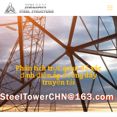
Phân tích trực quan để xác
định điện áp đường dây
truyền tải