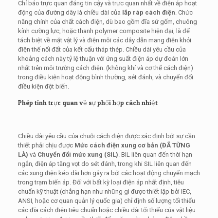
Chỉ báo trực quan đáng tin cậy và trực quan nhất về điện áp hoạt
động của đường dây là chiều dài của
lắp ráp cách điện
. Chức
năng chính của chất cách điện, dù bao gồm đĩa sứ gốm, chuông
kính cường lực, hoặc thanh polymer composite hiện đại, là để
tách biệt về mặt vật lý và điện môi các dây dẫn mang điện khỏi
điện thế nối đất của kết cấu tháp thép. Chiều dài yêu cầu của
khoảng cách này tỷ lệ thuận với ứng suất điện áp dự đoán lớn
nhất trên môi trường cách điện. (không khí và cơ thể cách điện)
trong điều kiện hoạt động bình thường, sét đánh, và chuyển đổi
điều kiện đột biến.
Phép tính trực quan về sự phối hợp cách nhiệt
Chiều dài yêu cầu của chuỗi cách điện được xác định bởi sự cần
thiết phải chịu được
Mức cách điện xung cơ bản (ĐÃ TỪNG
LÀ)
và
Chuyển đổi mức xung (SIL)
. BIL liên quan đến thời hạn
ngắn, điện áp tăng vọt do sét đánh, trong khi SIL liên quan đến
các xung điện kéo dài hơn gây ra bởi các hoạt động chuyển mạch
trong trạm biến áp. Đối với bất kỳ loại điện áp nhất định, tiêu
chuẩn kỹ thuật (chẳng hạn như những gì được thiết lập bởi IEC,
ANSI, hoặc cơ quan quản lý quốc gia) chỉ định số lượng tối thiểu
các đĩa cách điện tiêu chuẩn hoặc chiều dài tối thiểu của vật liệu