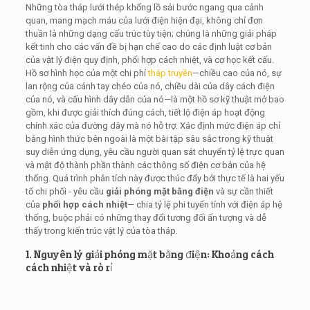
Những tòa tháp lưới thép khổng lồ sải bước ngang qua cảnh
quan, mang mạch máu của lưới điện hiện đại, không chỉ đơn
thuần là những dạng cấu trúc tùy tiện; chúng là những giải pháp
kết tinh cho các vấn đề bị hạn chế cao do các định luật cơ bản
của vật lý điện quy định, phối hợp cách nhiệt, và cơ học kết cấu.
Hồ sơ hình học của một chi phí
tháp truyền
—chiều cao của nó, sự
lan rộng của cánh tay chéo của nó, chiều dài của dây cách điện
của nó, và cấu hình dây dẫn của nó—là một hồ sơ kỹ thuật mở bao
gồm, khi được giải thích đúng cách, tiết lộ điện áp hoạt động
chính xác của đường dây mà nó hỗ trợ. Xác định mức điện áp chỉ
bằng hình thức bên ngoài là một bài tập sâu sắc trong kỹ thuật
suy diễn ứng dụng, yêu cầu người quan sát chuyển tỷ lệ trực quan
và mật độ thành phần thành các thông số điện cơ bản của hệ
thống. Quá trình phân tích này được thúc đẩy bởi thực tế là hai yếu
tố chi phối - yêu cầu
giải phóng mặt bằng điện
và sự cần thiết
của
phối hợp cách nhiệt
— chia tỷ lệ phi tuyến tính với điện áp hệ
thống, buộc phải có những thay đổi tương đối ấn tượng và dễ
thấy trong kiến ​​trúc vật lý của tòa tháp.
1. Nguyên lý giải phóng mặt bằng điện: Khoảng cách
cách nhiệt và rò rỉ