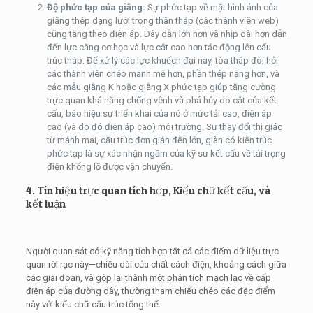
Độ phức tạp của giằng:
Sự phức tạp về mặt hình ảnh của
giằng thép dạng lưới trong thân tháp (các thành viên web)
cũng tăng theo điện áp. Dây dẫn lớn hơn và nhịp dài hơn dẫn
đến lực căng cơ học và lực cắt cao hơn tác động lên cấu
trúc tháp. Để xử lý các lực khuếch đại này, tòa tháp đòi hỏi
các thành viên chéo mạnh mẽ hơn, phần thép nặng hơn, và
các mẫu giằng K hoặc giằng X phức tạp giúp tăng cường
trực quan khả năng chống vênh và phá hủy do cắt của kết
cấu, báo hiệu sự triển khai của nó ở mức tải cao, điện áp
cao (và do đó điện áp cao) môi trường. Sự thay đổi thị giác
từ mảnh mai, cấu trúc đơn giản đến lớn, giàn có kiến ​​trúc
phức tạp là sự xác nhận ngầm của kỹ sư kết cấu về tải trọng
điện khổng lồ được vận chuyển.
4. Tín hiệu trực quan tích hợp, Kiểu chữ kết cấu, và
kết luận
Người quan sát có kỹ năng tích hợp tất cả các điểm dữ liệu trực
quan rời rạc này—chiều dài của chất cách điện, khoảng cách giữa
các giai đoạn, và gộp lại thành một phân tích mạch lạc về cấp
điện áp của đường dây, thường tham chiếu chéo các đặc điểm
này với kiểu chữ cấu trúc tổng thể.