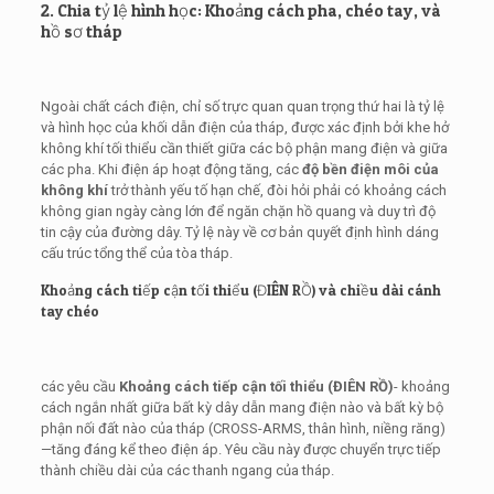
2. Chia tỷ lệ hình học: Khoảng cách pha, chéo tay, và
hồ sơ tháp
Ngoài chất cách điện, chỉ số trực quan quan trọng thứ hai là tỷ lệ
và hình học của khối dẫn điện của tháp, được xác định bởi khe hở
không khí tối thiểu cần thiết giữa các bộ phận mang điện và giữa
các pha. Khi điện áp hoạt động tăng, các
độ bền điện môi của
không khí
trở thành yếu tố hạn chế, đòi hỏi phải có khoảng cách
không gian ngày càng lớn để ngăn chặn hồ quang và duy trì độ
tin cậy của đường dây. Tỷ lệ này về cơ bản quyết định hình dáng
cấu trúc tổng thể của tòa tháp.
Khoảng cách tiếp cận tối thiểu (ĐIÊN RỒ) và chiều dài cánh
tay chéo
các yêu cầu
Khoảng cách tiếp cận tối thiểu (ĐIÊN RỒ)
- khoảng
cách ngắn nhất giữa bất kỳ dây dẫn mang điện nào và bất kỳ bộ
phận nối đất nào của tháp (CROSS-ARMS, thân hình, niềng răng)
—tăng đáng kể theo điện áp. Yêu cầu này được chuyển trực tiếp
thành chiều dài của các thanh ngang của tháp.