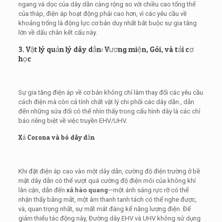
ngang và dọc của dây dẫn càng rộng so với chiều cao tổng thể
của tháp, điện áp hoạt động phải cao hơn, vì các yêu cầu về
khoảng trống là động lực cơ bản duy nhất bắt buộc sự gia tăng
lớn về dấu chân kết cấu này.
3. Vật lý quản lý dây dẫn: Vương miện, Gói, và tải cơ
học
Sự gia tăng điện áp về cơ bản không chỉ làm thay đổi các yêu cầu
cách điện mà còn cả tính chất vật lý chi phối các dây dẫn., dẫn
đến những sửa đổi có thể nhìn thấy trong cấu hình dây là các chỉ
báo riêng biệt về việc truyền EHV/UHV.
Xả Corona và bó dây dẫn
Khi đặt điện áp cao vào một dây dẫn, cường độ điện trường ở bề
mặt dây dẫn có thể vượt quá cường độ điện môi của không khí
lân cận, dẫn đến
xả hào quang
—một ánh sáng rực rỡ có thể
nhận thấy bằng mắt, một âm thanh tanh tách có thể nghe được,
và, quan trọng nhất, sự mất mát đáng kể năng lượng điện. Để
giảm thiểu tác động này, Đường dây EHV và UHV không sử dụng