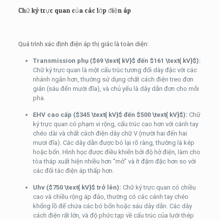
Chữ ký trực quan của các lớp điện áp
Quá trình xác định điện áp thị giác là toàn diện:
Transmission phụ (
$69 \text{ kV}$
đến
$161 \text{ kV}$
):
Chữ ký trực quan là một cấu trúc tương đối dày đặc với các
nhánh ngắn hơn, thường sử dụng chất cách điện treo đơn
giản (sáu đến mười đĩa), và chủ yếu là dây dẫn đơn cho mỗi
pha.
EHV cao cấp (
$345 \text{ kV}$
đến
$500 \text{ kV}$
):
Chữ
ký trực quan có phạm vi rộng, cấu trúc cao hơn với cánh tay
chéo dài và chất cách điện dây chữ V (mười hai đến hai
mươi đĩa). Các dây dẫn được bó lại rõ ràng, thường là kép
hoặc bốn. Hình học được điều khiển bởi độ hở điện, làm cho
tòa tháp xuất hiện nhiều hơn “mở” và ít đậm đặc hơn so với
các đối tác điện áp thấp hơn.
Uhv (
$750 \text{ kV}$
trở lên):
Chữ ký trực quan có chiều
cao và chiều rộng áp đảo, thường có các cánh tay chéo
khổng lồ để chứa các bó bốn hoặc sáu dây dẫn. Các dây
cách điện rất lớn, và độ phức tạp về cấu trúc của lưới thép