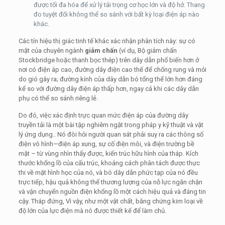
được tối đa hóa để xử lý tải trọng cơ học lớn và độ hở. Thang
đo tuyệt đối không thể so sánh với bất kỳ loại điện áp nào
khác.
Các tín hiệu thị giác tinh tế khác xác nhận phân tích này: sự có
mặt của chuyên ngành
giảm chấn
(ví dụ, Bộ giảm chấn
Stockbridge hoặc thanh bọc thép) trên dây dẫn phổ biến hơn ở
nơi có điện áp cao, đường dây điện cao thế để chống rung và mỏi
do gió gây ra; đường kính của dây dẫn bó tổng thể lớn hơn đáng
kể so với đường dây điện áp thấp hơn, ngay cả khi các dây dẫn
phụ có thể so sánh riêng lẻ.
Do đó, việc xác định trực quan mức điện áp của đường dây
truyền tải là một bài tập nghiêm ngặt trong pháp y kỹ thuật và vật
lý ứng dụng.. Nó đòi hỏi người quan sát phải suy ra các thông số
điện vô hình—điện áp xung, sự cố điện môi, và điện trường bề
mặt – từ vùng nhìn thấy được, kiến trúc hữu hình của tháp. Kích
thước khổng lồ của cấu trúc, khoảng cách phân tách được thực
thi về mặt hình học của nó, và bó dây dẫn phức tạp của nó đều
trực tiếp, hậu quả không thể thương lượng của nỗ lực ngăn chặn
và vận chuyển nguồn điện khổng lồ một cách hiệu quả và đáng tin
cậy. Tháp đứng, Vì vậy, như một vật chất, bằng chứng kim loại về
độ lớn của lực điện mà nó được thiết kế để làm chủ.