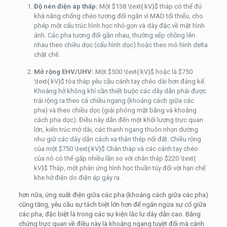
Độ nén điện áp thấp:
Một
$138 \text{ kV}$
tháp có thể đủ
khả năng chống chéo tương đối ngắn vì MAD tối thiểu, cho
phép một cấu trúc hình học nhỏ gọn và dày đặc về mặt hình
ảnh. Các pha tương đối gần nhau, thường xếp chồng lên
nhau theo chiều dọc (cấu hình dọc) hoặc theo mô hình delta
chặt chẽ.
Mở rộng EHV/UHV:
Một
$500 \text{ kV}$
hoặc là
$750
\text{ kV}$
tòa tháp yêu cầu cánh tay chéo dài hơn đáng kể.
Khoảng hở không khí cần thiết buộc các dây dẫn phải được
trải rộng ra theo cả chiều ngang (khoảng cách giữa các
pha) và theo chiều dọc (giải phóng mặt bằng và khoảng
cách pha dọc). Điều này dẫn đến một khối lượng trực quan
lớn, kiến trúc mở dài, các thanh ngang thuôn nhọn dường
như giữ các dây dẫn cách xa thân thép nối đất. Chiều rộng
của một
$750 \text{ kV}$
Chân tháp và các cánh tay chéo
của nó có thể gấp nhiều lần so với chân tháp
$220 \text{
kV}$
Tháp, một phản ứng hình học thuần túy đối với hạn chế
khe hở điện do điện áp gây ra.
hơn nữa, ứng suất điện giữa các pha (khoảng cách giữa các pha)
cũng tăng, yêu cầu sự tách biệt lớn hơn để ngăn ngừa sự cố giữa
các pha, đặc biệt là trong các sự kiện lắc lư dây dẫn cao. Bằng
chứng trực quan về điều này là khoảng ngang tuyệt đối mà cánh