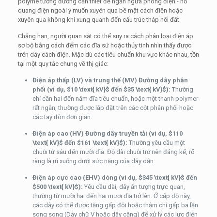
polyme tương đương cần thiết để ngăn ngừa phóng điện - hồ
quang điện ngoài ý muốn xuyên qua bề mặt cách điện hoặc
xuyên qua không khí xung quanh đến cấu trúc tháp nối đất.
Chẳng hạn, người quan sát có thể suy ra cách phân loại điện áp
sơ bộ bằng cách đếm các đĩa sứ hoặc thủy tinh nhìn thấy được
trên dây cách điện. Mặc dù các tiêu chuẩn khu vực khác nhau, tồn
tại một quy tắc chung về thị giác:
Điện áp thấp (LV) và trung thế (MV) Đường dây phân
phối (ví dụ,
$10 \text{ kV}$
đến
$35 \text{ kV}$
):
Thường
chỉ cần hai đến năm đĩa tiêu chuẩn, hoặc một thanh polymer
rất ngắn, thường được lắp đặt trên các cột phân phối hoặc
các tay đòn đơn giản.
Điện áp cao (HV) Đường dây truyền tải (ví dụ,
$110
\text{ kV}$
đến
$161 \text{ kV}$
):
Thường yêu cầu một
chuỗi từ sáu đến mười đĩa. Độ dài chuỗi trở nên đáng kể, rõ
ràng là rũ xuống dưới sức nặng của dây dẫn.
Điện áp cực cao (EHV) dòng (ví dụ,
$345 \text{ kV}$
đến
$500 \text{ kV}$
):
Yêu cầu dài, dây ấn tượng trực quan,
thường từ mười hai đến hai mươi đĩa trở lên. Ở cấp độ này,
các dây có thể được tăng gấp đôi hoặc thậm chí gấp ba lần
song song (Dây chữ V hoặc dây căng) để xử lý các lực điện