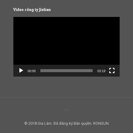
Video công ty Jielian
Video
Player
00:00
03:19
© 2018 Gia Lâm. Đã đăng ký Bản quyền. RONSUN