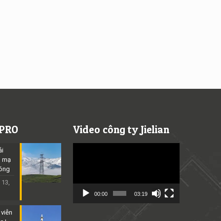
 PRO
Video công ty Jielian
Video
ải
Player
p mạ
óng
 13,
00:00
03:19
 viễn