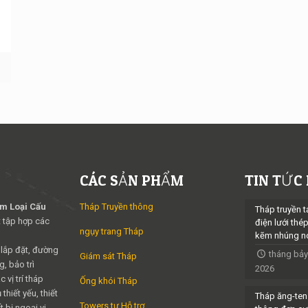
m
CÁC SẢN PHẨM
TIN TỨC
im Loại Cấu
Tháp Truyền thông
Tháp truyền t
 tập hợp các
điện lưới thé
ngụy trang Tháp
kẽm nhúng n
 lắp đặt, đường
tháng bảy
Giám sát Tháp
, bảo trì
2026
 vị trí tháp
Ống khói Tháp
thiết yếu, thiết
Tháp ăng-ten
Towers tự Hỗ trợ
t bị ngoại vi