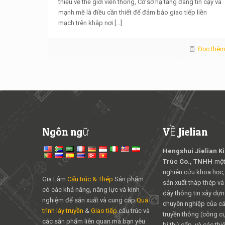
thiệu về thế giới viễn thông, Cơ sở hạ tầng đáng tin cậy và
mạnh mẽ là điều cần thiết để đảm bảo giao tiếp liền
mạch trên khắp nơi
[…]
Đọc thê
Ngôn ngữ
VỀ Jielian
Hengshui Jielian K
Trúc Co., TNHH
-một
nghiên cứu khoa học,
Gia Lâm
Cấu trúc & Thép
Sản phẩm
sản xuất tháp thép và
có các khả năng, năng lực và kinh
dây thông tin xây dựng
nghiệm để sản xuất và cung cấp
Quá
chuyên nghiệp của các
trình lây truyền
&
Giao tiếp
cấu trúc và
truyền thông (công cụ 
các sản phẩm liên quan mà bạn yêu
bị thứ cấp, và các thiế