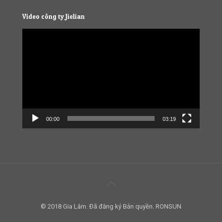
Video công ty Jielian
Video
Player
00:00
03:19
© 2018 Gia Lâm. Đã đăng ký Bản quyền. RONSUN