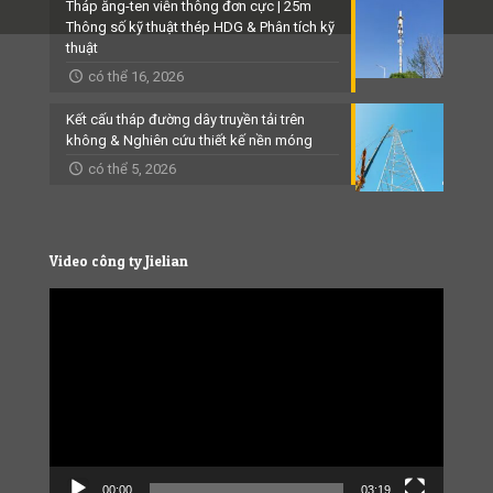
Tháp ăng-ten viễn thông đơn cực | 25m
Thông số kỹ thuật thép HDG & Phân tích kỹ
thuật
có thể 16, 2026
Kết cấu tháp đường dây truyền tải trên
không & Nghiên cứu thiết kế nền móng
có thể 5, 2026
Video công ty Jielian
Video
Player
00:00
03:19