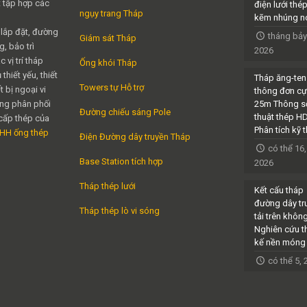
 tập hợp các
điện lưới thé
ngụy trang Tháp
kẽm nhúng n
 lắp đặt, đường
tháng bảy
Giám sát Tháp
, bảo trì
2026
 vị trí tháp
Ống khói Tháp
thiết yếu, thiết
Tháp ăng-ten
Towers tự Hỗ trợ
t bị ngoại vi
thông đơn cự
ng phân phối
25m Thông s
Đường chiếu sáng Pole
thuật thép H
cấp thép của
Phân tích kỹ 
NHH ống thép
Điện Đường dây truyền Tháp
có thể 16,
Base Station tích hợp
2026
Tháp thép lưới
Kết cấu tháp
đường dây tr
Tháp thép lò vi sóng
tải trên khôn
Nghiên cứu th
kế nền móng
có thể 5,