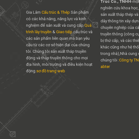
Trúc Co., TNHH
-một
nghiên cứu khoa học,
Gia Lâm
Cấu trúc & Thép
Sản phẩm
sản xuất tháp thép và
có các khả năng, năng lực và kinh
dây thông tin xây dựng
nghiệm để sản xuất và cung cấp
Quá
chuyên nghiệp của các
trình lây truyền
&
Giao tiếp
cấu trúc và
truyền thông (công cụ 
các sản phẩm liên quan mà bạn yêu
bị thứ cấp, và các thiế
cầu từ các cơ sở hiện đại của chúng
khác cũng như hệ thố
tôi. Chúng tôi sản xuất tháp truyền
trong nhà),Nhà cung 
động và tháp truyền thông cho mọi
chúng tôi :
Công ty T
địa hình, môi trường và điều kiện hoạt
abter
động.
sơ đồ trang web