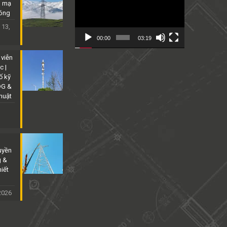
Player
p mạ
óng
 13,
00:00
03:19
 viễn
c |
ố kỹ
DG &
thuật
uyền
g &
iết
 2026