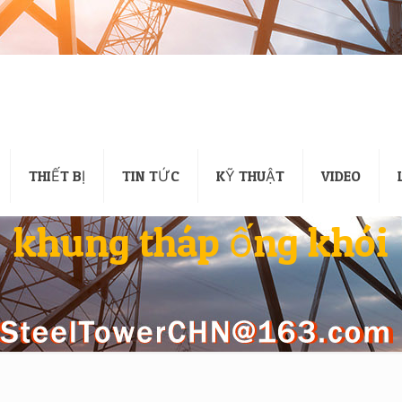
THIẾT BỊ
TIN TỨC
KỸ THUẬT
VIDEO
khung tháp ống khói