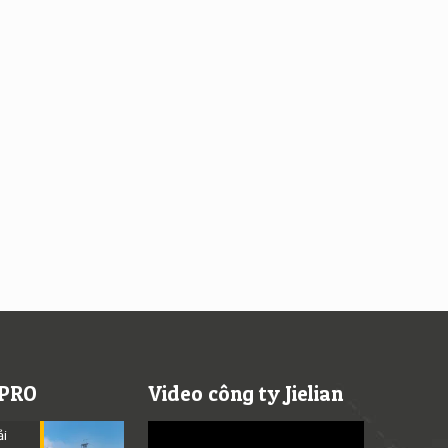
 PRO
Video công ty Jielian
Video
ải