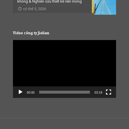
không & Nghiên cứu thiết kế nền móng
có thể 5, 2026
Video công ty Jielian
Video
Player
00:00
03:19