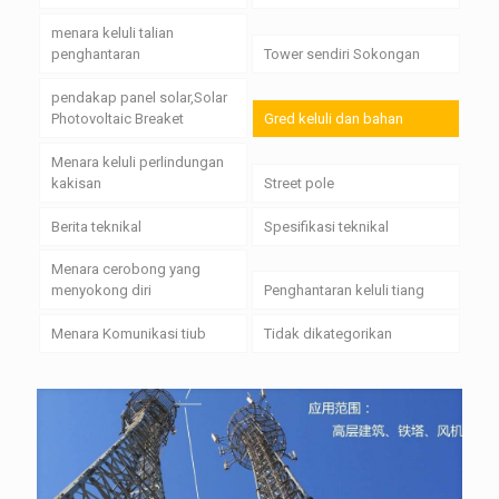
menara keluli talian
penghantaran
Tower sendiri Sokongan
pendakap panel solar,Solar
Photovoltaic Breaket
Gred keluli dan bahan
Menara keluli perlindungan
kakisan
Street pole
Berita teknikal
Spesifikasi teknikal
Menara cerobong yang
menyokong diri
Penghantaran keluli tiang
Menara Komunikasi tiub
Tidak dikategorikan