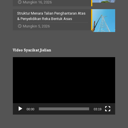
Mungkin 16, 2026
Struktur Menara Talian Penghantaran Atas
& Penyelidikan Reka Bentuk Asas
Mungkin 5, 2026
Video Syarikat Jielian
Video
Player
00:00
03:19