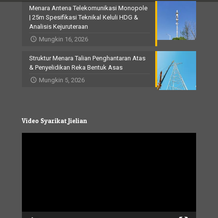
Menara Antena Telekomunikasi Monopole
| 25m Spesifikasi Teknikal Keluli HDG &
Analisis Kejuruteraan
Mungkin 16, 2026
Struktur Menara Talian Penghantaran Atas
& Penyelidikan Reka Bentuk Asas
Mungkin 5, 2026
Video Syarikat Jielian
Video
Player