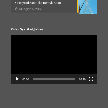
& Penyelidikan Reka Bentuk Asas
Mungkin 5, 2026
Video Syarikat Jielian
Video
Player
00:00
03:19