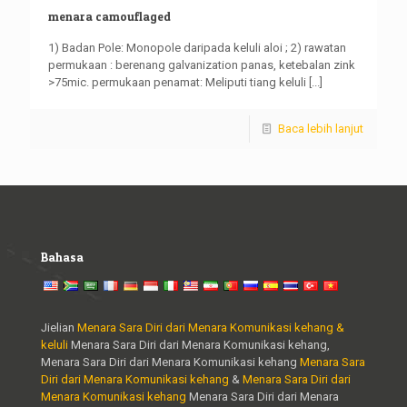
menara camouflaged
1) Badan Pole: Monopole daripada keluli aloi ; 2) rawatan
permukaan : berenang galvanization panas, ketebalan zink
>75mic. permukaan penamat: Meliputi tiang keluli
[...]
Baca lebih lanjut
Bahasa
Jielian
Menara Sara Diri dari Menara Komunikasi kehang &
keluli
Menara Sara Diri dari Menara Komunikasi kehang,
Menara Sara Diri dari Menara Komunikasi kehang
Menara Sara
Diri dari Menara Komunikasi kehang
&
Menara Sara Diri dari
Menara Komunikasi kehang
Menara Sara Diri dari Menara