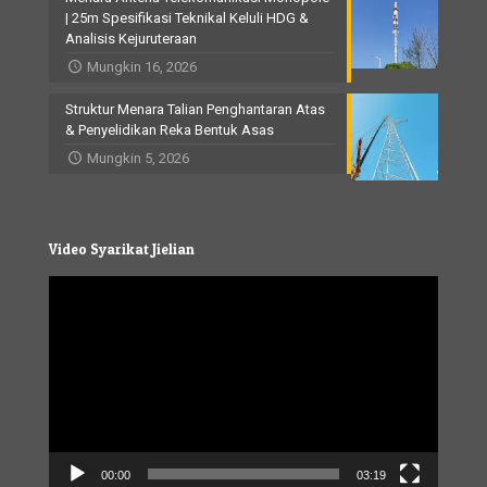
| 25m Spesifikasi Teknikal Keluli HDG &
Analisis Kejuruteraan
Mungkin 16, 2026
Struktur Menara Talian Penghantaran Atas
& Penyelidikan Reka Bentuk Asas
Mungkin 5, 2026
Video Syarikat Jielian
Video
Player
00:00
03:19