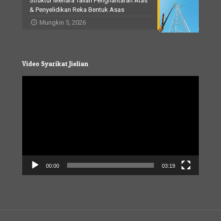
Struktur Menara Talian Penghantaran Atas
& Penyelidikan Reka Bentuk Asas
Mungkin 5, 2026
Video Syarikat Jielian
Video
Player
00:00
03:19