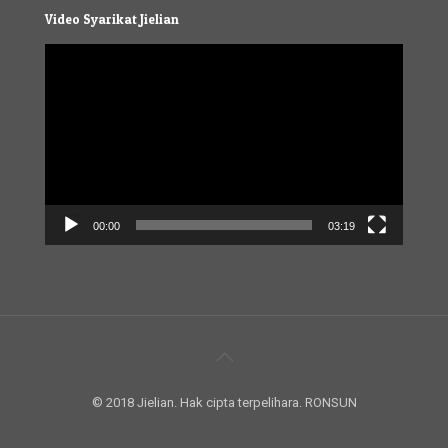
Video Syarikat Jielian
Video
Player
00:00
03:19
© 2018 Jielian. Hak cipta terpelihara. RONSUN