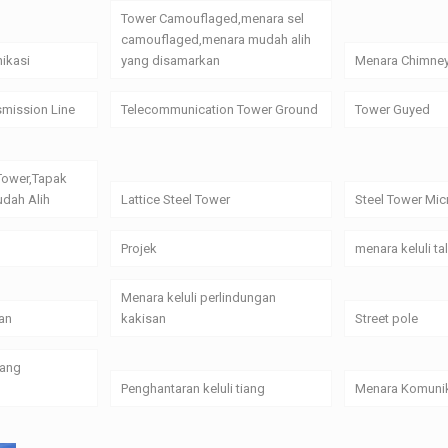
Tower Camouflaged,menara sel
camouflaged,menara mudah alih
ikasi
yang disamarkan
Menara Chimne
smission Line
Telecommunication Tower Ground
Tower Guyed
Tower,Tapak
dah Alih
Lattice Steel Tower
Steel Tower Mi
Projek
menara keluli t
Menara keluli perlindungan
an
kakisan
Street pole
yang
Penghantaran keluli tiang
Menara Komunik