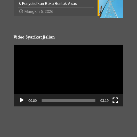
& Penyelidikan Reka Bentuk Asas
Mungkin 5, 2026
Video Syarikat Jielian
Video
Player
00:00
03:19