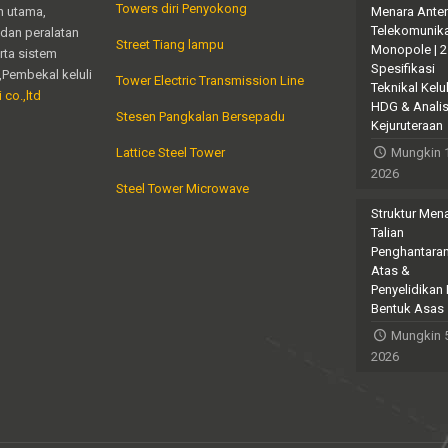
Towers diri Penyokong
n utama,
Menara Ante
Telekomunik
dan peralatan
Street Tiang lampu
Monopole | 
erta sistem
Spesifikasi
,Pembekal keluli
Tower Electric Transmission Line
Teknikal Kelul
 co.,ltd
HDG & Analis
Stesen Pangkalan Bersepadu
Kejuruteraan
Lattice Steel Tower
Mungkin 
2026
Steel Tower Microwave
Struktur Men
Talian
Penghantara
Atas &
Penyelidikan
Bentuk Asas
Mungkin 5
2026