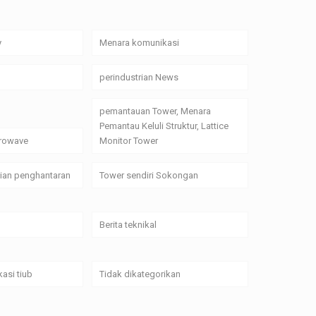
y
Menara komunikasi
perindustrian News
pemantauan Tower, Menara
Pemantau Keluli Struktur, Lattice
crowave
Monitor Tower
alian penghantaran
Tower sendiri Sokongan
Berita teknikal
asi tiub
Tidak dikategorikan