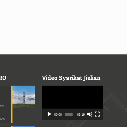
RO
Video Syarikat Jielian
Video
Player
n
ani
00:00
03:19
2026