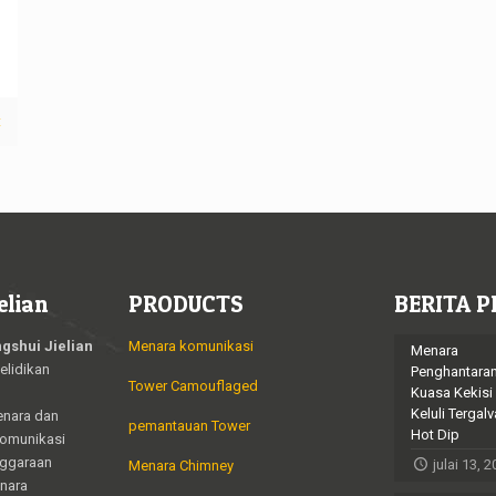
t
elian
PRODUCTS
BERITA P
gshui Jielian
Menara komunikasi
Menara
elidikan
Penghantara
Tower Camouflaged
Kuasa Kekisi
Keluli Tergalv
enara dan
pemantauan Tower
Hot Dip
komunikasi
nggaraan
julai 13, 
Menara Chimney
enara