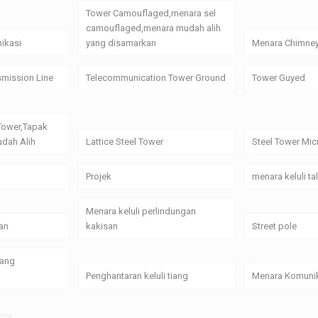
Tower Camouflaged,menara sel
camouflaged,menara mudah alih
ikasi
yang disamarkan
Menara Chimne
smission Line
Telecommunication Tower Ground
Tower Guyed
Tower,Tapak
dah Alih
Lattice Steel Tower
Steel Tower Mi
Projek
menara keluli t
Menara keluli perlindungan
an
kakisan
Street pole
yang
Penghantaran keluli tiang
Menara Komunik