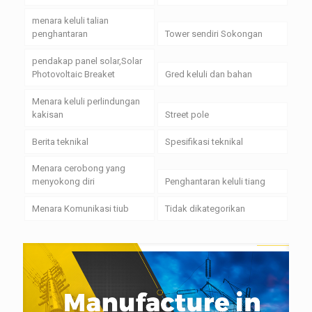
menara keluli talian
penghantaran
Tower sendiri Sokongan
pendakap panel solar,Solar
Photovoltaic Breaket
Gred keluli dan bahan
Menara keluli perlindungan
kakisan
Street pole
Berita teknikal
Spesifikasi teknikal
Menara cerobong yang
menyokong diri
Penghantaran keluli tiang
Menara Komunikasi tiub
Tidak dikategorikan