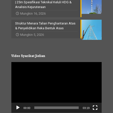
| 25m Spesifikasi Teknikal Keluli HDG &
Analisis Kejuruteraan
Mungkin 16, 2026
Struktur Menara Talian Penghantaran Atas
& Penyelidikan Reka Bentuk Asas
Mungkin 5, 2026
Video Syarikat Jielian
Video
Player
00:00
03:19