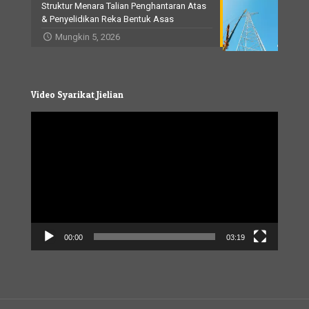
Struktur Menara Talian Penghantaran Atas
& Penyelidikan Reka Bentuk Asas
Mungkin 5, 2026
Video Syarikat Jielian
Video
Player
00:00
03:19