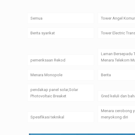
Semua
Tower Angel Komun
Berita syarikat
Tower Electric Tran
Laman Bersepadu 
pemeriksaan Rekod
Menara Telekom Mu
Menara Monopole
Berita
pendakap panel solar,Solar
Photovoltaic Breaket
Gred keluli dan bah
Menara cerobong 
Spesifikasi teknikal
menyokong diri