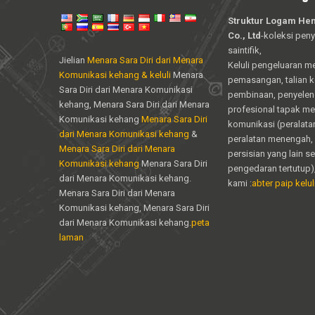
Struktur Logam Hen
Co., Ltd
-koleksi peny
saintifik,
Jielian
Menara Sara Diri dari Menara
Keluli pengeluaran m
Komunikasi kehang & keluli
Menara
pemasangan, talian 
Sara Diri dari Menara Komunikasi
pembinaan, penyele
kehang, Menara Sara Diri dari Menara
profesional tapak m
Komunikasi kehang
Menara Sara Diri
komunikasi (peralata
dari Menara Komunikasi kehang
&
peralatan menengah, 
Menara Sara Diri dari Menara
persisian yang lain s
Komunikasi kehang
Menara Sara Diri
pengedaran tertutup)
dari Menara Komunikasi kehang.
kami :
abter paip keluli
Menara Sara Diri dari Menara
Komunikasi kehang, Menara Sara Diri
dari Menara Komunikasi kehang.
peta
laman