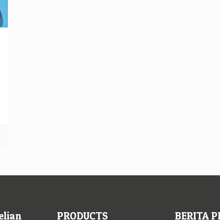
t
elian
PRODUCTS
BERITA P