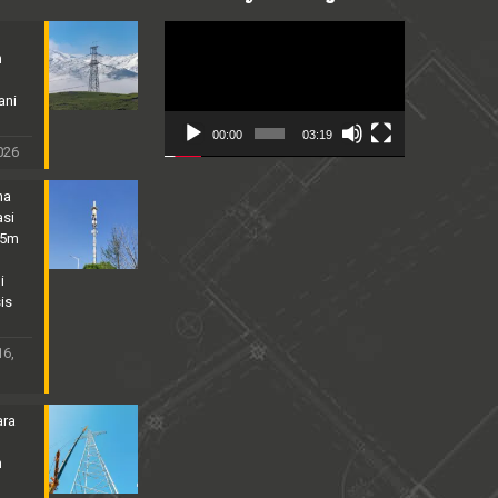
Video
Player
n
ani
00:00
03:19
2026
na
asi
25m
i
is
16,
ara
n