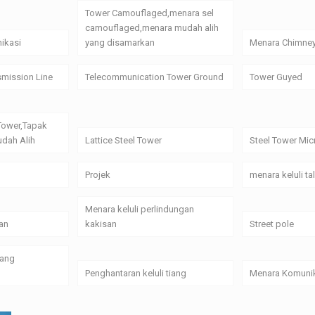
Tower Camouflaged,menara sel
camouflaged,menara mudah alih
ikasi
yang disamarkan
Menara Chimne
smission Line
Telecommunication Tower Ground
Tower Guyed
Tower,Tapak
dah Alih
Lattice Steel Tower
Steel Tower Mi
Projek
menara keluli t
Menara keluli perlindungan
an
kakisan
Street pole
yang
Penghantaran keluli tiang
Menara Komunik