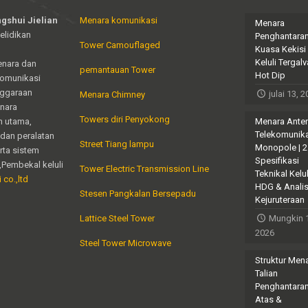
gshui Jielian
Menara komunikasi
Menara
elidikan
Penghantara
Tower Camouflaged
Kuasa Kekisi
Keluli Tergalv
enara dan
pemantauan Tower
Hot Dip
komunikasi
nggaraan
julai 13, 
Menara Chimney
enara
Towers diri Penyokong
n utama,
Menara Ante
Telekomunik
dan peralatan
Street Tiang lampu
Monopole | 
erta sistem
Spesifikasi
,Pembekal keluli
Tower Electric Transmission Line
Teknikal Kelul
 co.,ltd
HDG & Analis
Stesen Pangkalan Bersepadu
Kejuruteraan
Lattice Steel Tower
Mungkin 
2026
Steel Tower Microwave
Struktur Men
Talian
Penghantara
Atas &