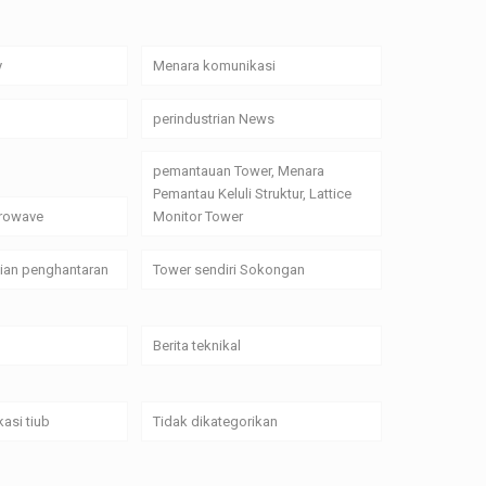
y
Menara komunikasi
perindustrian News
pemantauan Tower, Menara
Pemantau Keluli Struktur, Lattice
crowave
Monitor Tower
alian penghantaran
Tower sendiri Sokongan
Berita teknikal
asi tiub
Tidak dikategorikan