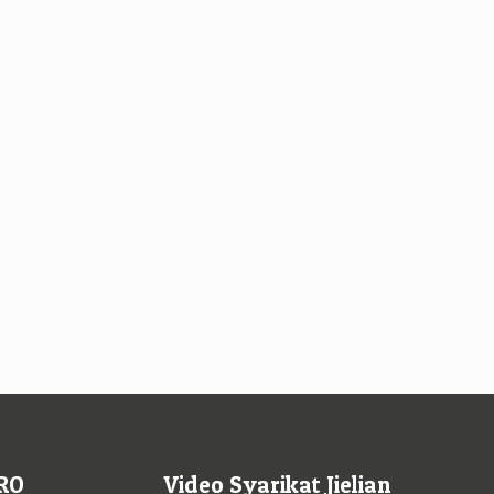
RO
Video Syarikat Jielian