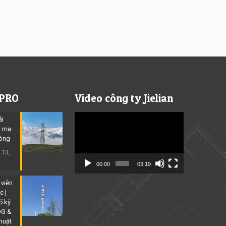
 PRO
Video công ty Jielian
Video
ải
Player
p mạ
óng
 13,
00:00
03:19
 viễn
c |
ố kỹ
DG &
thuật