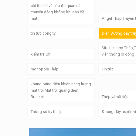
cột thu lôi và cáp để quan sát
chuyển động không khí gần bề
mặt
Angel Tháp Truyền 
tin tức công ty
Điện Đường dây tru
Site tích hợp Tháp,
kiểm tra Ghi
viễn thông di động
monopole Tháp
Tin tức
khung bảng điều khiển năng lượng
mặt trời,Mặt trời quang điện
Breaket
Thép và vật liệu
Thông sô ky thuật
Đường dây truyền v