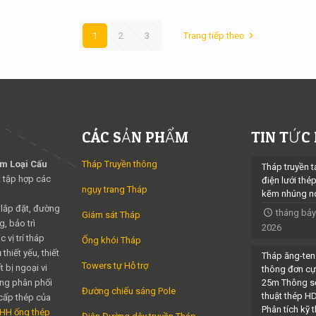
1
2
3
Trang tiếp theo
CÁC SẢN PHẨM
TIN TỨC
im Loại Cấu
Tháp Truyền thông
Tháp truyền t
 tập hợp các
điện lưới thé
ngụy trang Tháp
kẽm nhúng n
 lắp đặt, đường
tháng bảy
Giám sát Tháp
, bảo trì
2026
 vị trí tháp
Ống khói Tháp
thiết yếu, thiết
Tháp ăng-ten
Towers tự Hỗ trợ
t bị ngoại vi
thông đơn cự
ng phân phối
25m Thông s
Đường chiếu sáng Pole
thuật thép H
cấp thép của
Phân tích kỹ 
NHH ống thép