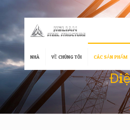
NHÀ
VỀ CHÚNG TÔI
CÁC SẢN PHẨM
Điệ