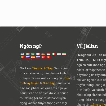
Ngôn ngữ
VỀ Jielian
Hengshui Jielian K
Trúc Co., TNHH
-một
nghiên cứu khoa học,
Gia Lâm
Cấu trúc & Thép
Sản phẩm
sản xuất tháp thép và
có các khả năng, năng lực và kinh
dây thông tin xây dựng
nghiệm để sản xuất và cung cấp
Quá
chuyên nghiệp của các
trình lây truyền
&
Giao tiếp
cấu trúc và
truyền thông (công cụ 
các sản phẩm liên quan mà bạn yêu
bị thứ cấp, và các thiế
cầu từ các cơ sở hiện đại của chúng
khác cũng như hệ thố
tôi. Chúng tôi sản xuất tháp truyền
trong nhà),Nhà cung 
động và tháp truyền thông cho mọi
chúng tôi :
Công ty T