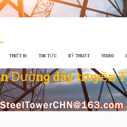
THIẾT BỊ
TIN TỨC
KỸ THUẬT
VIDEO
n Đường dây truyền 