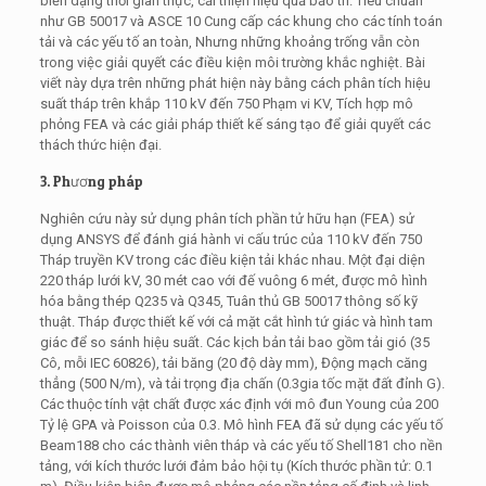
biến dạng thời gian thực, cải thiện hiệu quả bảo trì. Tiêu chuẩn
như GB 50017 và ASCE 10 Cung cấp các khung cho các tính toán
tải và các yếu tố an toàn, Nhưng những khoảng trống vẫn còn
trong việc giải quyết các điều kiện môi trường khắc nghiệt. Bài
viết này dựa trên những phát hiện này bằng cách phân tích hiệu
suất tháp trên khắp 110 kV đến 750 Phạm vi KV, Tích hợp mô
phỏng FEA và các giải pháp thiết kế sáng tạo để giải quyết các
thách thức hiện đại.
3. Phương pháp
Nghiên cứu này sử dụng phân tích phần tử hữu hạn (FEA) sử
dụng ANSYS để đánh giá hành vi cấu trúc của 110 kV đến 750
Tháp truyền KV trong các điều kiện tải khác nhau. Một đại diện
220 tháp lưới kV, 30 mét cao với đế vuông 6 mét, được mô hình
hóa bằng thép Q235 và Q345, Tuân thủ GB 50017 thông số kỹ
thuật. Tháp được thiết kế với cả mặt cắt hình tứ giác và hình tam
giác để so sánh hiệu suất. Các kịch bản tải bao gồm tải gió (35
Cô, mỗi IEC 60826), tải băng (20 độ dày mm), Động mạch căng
thẳng (500 N/m), và tải trọng địa chấn (0.3gia tốc mặt đất đỉnh G).
Các thuộc tính vật chất được xác định với mô đun Young của 200
Tỷ lệ GPA và Poisson của 0.3. Mô hình FEA đã sử dụng các yếu tố
Beam188 cho các thành viên tháp và các yếu tố Shell181 cho nền
tảng, với kích thước lưới đảm bảo hội tụ (Kích thước phần tử: 0.1