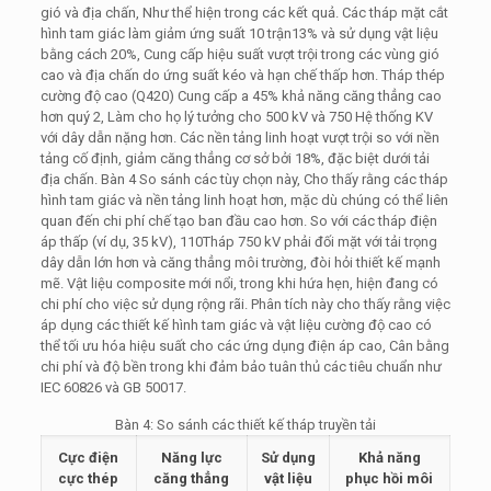
gió và địa chấn, Như thể hiện trong các kết quả. Các tháp mặt cắt
hình tam giác làm giảm ứng suất 10 trận13% và sử dụng vật liệu
bằng cách 20%, Cung cấp hiệu suất vượt trội trong các vùng gió
cao và địa chấn do ứng suất kéo và hạn chế thấp hơn. Tháp thép
cường độ cao (Q420) Cung cấp a 45% khả năng căng thẳng cao
hơn quý 2, Làm cho họ lý tưởng cho 500 kV và 750 Hệ thống KV
với dây dẫn nặng hơn. Các nền tảng linh hoạt vượt trội so với nền
tảng cố định, giảm căng thẳng cơ sở bởi 18%, đặc biệt dưới tải
địa chấn. Bàn 4 So sánh các tùy chọn này, Cho thấy rằng các tháp
hình tam giác và nền tảng linh hoạt hơn, mặc dù chúng có thể liên
quan đến chi phí chế tạo ban đầu cao hơn. So với các tháp điện
áp thấp (ví dụ, 35 kV), 110Tháp 750 kV phải đối mặt với tải trọng
dây dẫn lớn hơn và căng thẳng môi trường, đòi hỏi thiết kế mạnh
mẽ. Vật liệu composite mới nổi, trong khi hứa hẹn, hiện đang có
chi phí cho việc sử dụng rộng rãi. Phân tích này cho thấy rằng việc
áp dụng các thiết kế hình tam giác và vật liệu cường độ cao có
thể tối ưu hóa hiệu suất cho các ứng dụng điện áp cao, Cân bằng
chi phí và độ bền trong khi đảm bảo tuân thủ các tiêu chuẩn như
IEC 60826 và GB 50017.
Bàn 4: So sánh các thiết kế tháp truyền tải
Cực điện
Năng lực
Sử dụng
Khả năng
cực thép
căng thẳng
vật liệu
phục hồi môi