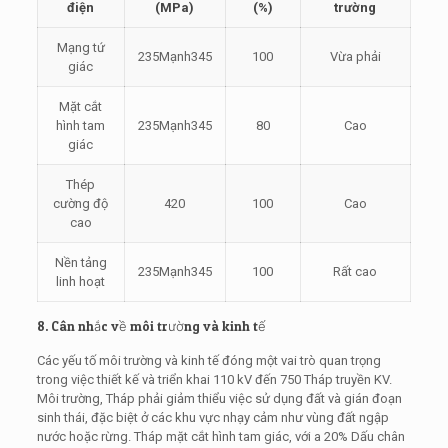
điện
(MPa)
(%)
trường
Mạng tứ
235Mạnh345
100
Vừa phải
giác
Mặt cắt
hình tam
235Mạnh345
80
Cao
giác
Thép
cường độ
420
100
Cao
cao
Nền tảng
235Mạnh345
100
Rất cao
linh hoạt
8. Cân nhắc về môi trường và kinh tế
Các yếu tố môi trường và kinh tế đóng một vai trò quan trọng
trong việc thiết kế và triển khai 110 kV đến 750 Tháp truyền KV.
Môi trường, Tháp phải giảm thiểu việc sử dụng đất và gián đoạn
sinh thái, đặc biệt ở các khu vực nhạy cảm như vùng đất ngập
nước hoặc rừng. Tháp mặt cắt hình tam giác, với a 20% Dấu chân