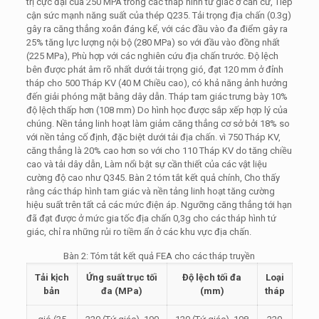
trị cực đại của 250 MPA trong các tháp hình tứ giác ở căn cứ, Tiếp
cận sức mạnh năng suất của thép Q235. Tải trọng địa chấn (0.3g)
gây ra căng thẳng xoắn đáng kể, với các đầu vào đa điểm gây ra
25% tăng lực lượng nội bộ (280 MPa) so với đầu vào đồng nhất
(225 MPa), Phù hợp với các nghiên cứu địa chấn trước. Độ lệch
bên được phát âm rõ nhất dưới tải trọng gió, đạt 120 mm ở đỉnh
tháp cho 500 Tháp KV (40 M Chiều cao), có khả năng ảnh hưởng
đến giải phóng mặt bằng dây dẫn. Tháp tam giác trưng bày 10%
độ lệch thấp hơn (108 mm) Do hình học được sắp xếp hợp lý của
chúng. Nền tảng linh hoạt làm giảm căng thẳng cơ sở bởi 18% so
với nền tảng cố định, đặc biệt dưới tải địa chấn. vì 750 Tháp KV,
căng thẳng là 20% cao hơn so với cho 110 Tháp KV do tăng chiều
cao và tải dây dẫn, Làm nổi bật sự cần thiết của các vật liệu
cường độ cao như Q345. Bàn 2 tóm tắt kết quả chính, Cho thấy
rằng các tháp hình tam giác và nền tảng linh hoạt tăng cường
hiệu suất trên tất cả các mức điện áp. Ngưỡng căng thẳng tới hạn
đã đạt được ở mức gia tốc địa chấn 0,3g cho các tháp hình tứ
giác, chỉ ra những rủi ro tiềm ẩn ở các khu vực địa chấn.
Bàn 2: Tóm tắt kết quả FEA cho các tháp truyền
Tải kịch
Ứng suất trục tối
Độ lệch tối đa
Loại
bản
đa (MPa)
(mm)
tháp