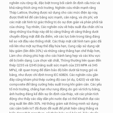
nghiên cứu rộng rãi, đặc biệt trong bối cảnh ổn định cấu trúc và
khả năng thích ứng môi trường. Nghiên cứu nhấn mạnh rằng
Tháp Lattice, thường được sử dụng cho các mức điện áp này,
được thiết kế để cân bằng sức mạnh, cân nặng, và chi phí, với
các mặt cắt hình tứ giác thống trị do sự đơn giản và phân phối tải
của chúng. Tuy nhiên, Các nghiên cứu về hiệu suất địa chấn chỉ ra
rằng những tòa tháp này dễ bị căng thẳng về căng thẳng dưới
chuyển động mặt đất đa điểm, với các lực bên trong tăng đáng
kể so với đầu vào thống nhất. Các tháp mặt cắt hình tam giác đã
nổi lên như một sự thay thế đầy hứa hẹn, Cung cấp sử dụng vật
liệu giảm (lên đến 20%) và những căng thẳng hạn chế thấp hơn,
Làm cho chúng phù hợp cho các hành lang hẹp và các khu vực
dễ bị biến dạng. Lựa chọn vật chất, Thông thường liên quan đến
thép Q235 và Q345 (năng suất sức mạnh của 235 MPA và 345
MPa), rất quan trọng để đảm bảo độ bền dưới tải trọng gió và
băng, như được chỉ định trong IEC 60826. Các nghiên cứu gần
đây cũng khám phá thép cường độ cao (ví dụ, Q420) và vật liệu
composite để tăng cường hiệu suất trong khi giảm cân. Các yếu
tố môi trường, chẳng hạn như rung động do gió và tích tụ băng,
ảnh hưởng đáng kể đến sự ổn định của tháp, với các phân tích
động cho thấy các dây dẫn phi nước đại có thể khuếch đại các
ứng suất lên đến 30%. Hệ thống giám sát thông minh sử dụng
các cảm biến IoT đã được đề xuất để phát hiện căng thẳng và