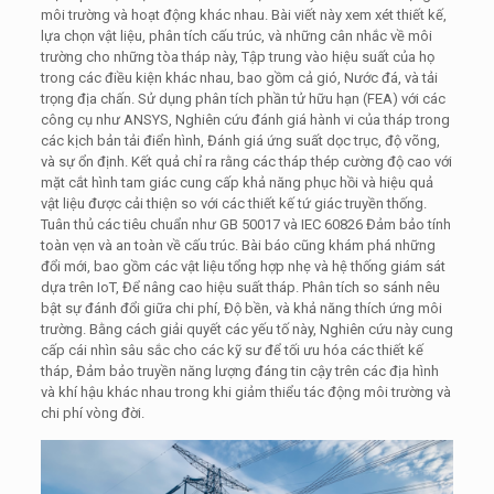
môi trường và hoạt động khác nhau. Bài viết này xem xét thiết kế,
lựa chọn vật liệu, phân tích cấu trúc, và những cân nhắc về môi
trường cho những tòa tháp này, Tập trung vào hiệu suất của họ
trong các điều kiện khác nhau, bao gồm cả gió, Nước đá, và tải
trọng địa chấn. Sử dụng phân tích phần tử hữu hạn (FEA) với các
công cụ như ANSYS, Nghiên cứu đánh giá hành vi của tháp trong
các kịch bản tải điển hình, Đánh giá ứng suất dọc trục, độ võng,
và sự ổn định. Kết quả chỉ ra rằng các tháp thép cường độ cao với
mặt cắt hình tam giác cung cấp khả năng phục hồi và hiệu quả
vật liệu được cải thiện so với các thiết kế tứ giác truyền thống.
Tuân thủ các tiêu chuẩn như GB 50017 và IEC 60826 Đảm bảo tính
toàn vẹn và an toàn về cấu trúc. Bài báo cũng khám phá những
đổi mới, bao gồm các vật liệu tổng hợp nhẹ và hệ thống giám sát
dựa trên IoT, Để nâng cao hiệu suất tháp. Phân tích so sánh nêu
bật sự đánh đổi giữa chi phí, Độ bền, và khả năng thích ứng môi
trường. Bằng cách giải quyết các yếu tố này, Nghiên cứu này cung
cấp cái nhìn sâu sắc cho các kỹ sư để tối ưu hóa các thiết kế
tháp, Đảm bảo truyền năng lượng đáng tin cậy trên các địa hình
và khí hậu khác nhau trong khi giảm thiểu tác động môi trường và
chi phí vòng đời.