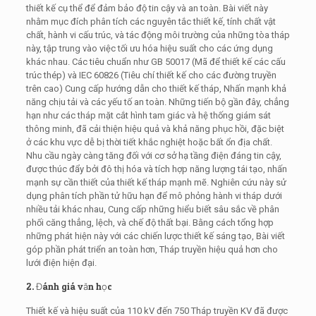
thiết kế cụ thể để đảm bảo độ tin cậy và an toàn. Bài viết này
nhằm mục đích phân tích các nguyên tắc thiết kế, tính chất vật
chất, hành vi cấu trúc, và tác động môi trường của những tòa tháp
này, tập trung vào việc tối ưu hóa hiệu suất cho các ứng dụng
khác nhau. Các tiêu chuẩn như GB 50017 (Mã để thiết kế các cấu
trúc thép) và IEC 60826 (Tiêu chí thiết kế cho các đường truyền
trên cao) Cung cấp hướng dẫn cho thiết kế tháp, Nhấn mạnh khả
năng chịu tải và các yếu tố an toàn. Những tiến bộ gần đây, chẳng
hạn như các tháp mặt cắt hình tam giác và hệ thống giám sát
thông minh, đã cải thiện hiệu quả và khả năng phục hồi, đặc biệt
ở các khu vực dễ bị thời tiết khắc nghiệt hoặc bất ổn địa chất.
Nhu cầu ngày càng tăng đối với cơ sở hạ tầng điện đáng tin cậy,
được thúc đẩy bởi đô thị hóa và tích hợp năng lượng tái tạo, nhấn
mạnh sự cần thiết của thiết kế tháp mạnh mẽ. Nghiên cứu này sử
dụng phân tích phần tử hữu hạn để mô phỏng hành vi tháp dưới
nhiều tải khác nhau, Cung cấp những hiểu biết sâu sắc về phân
phối căng thẳng, lệch, và chế độ thất bại. Bằng cách tổng hợp
những phát hiện này với các chiến lược thiết kế sáng tạo, Bài viết
góp phần phát triển an toàn hơn, Tháp truyền hiệu quả hơn cho
lưới điện hiện đại.
2. Đánh giá văn học
Thiết kế và hiệu suất của 110 kV đến 750 Tháp truyền KV đã được