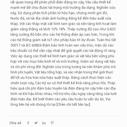
rất quan trọng để phân phối điện đáng tin cậy, Yêu cầu thiết kế
mạnh mẽ để chịu được tải trọng môi trường đa dạng. Nghiên cứu
này, Sử dụng phân tích phần tử hữu hạn, chứng minh gió đó,
Nước đá, và tải địa chấn ảnh hưởng đáng kể đến hiệu suất của
tháp, Với các tháp mặt cắt hình tam giác và nền tảng linh hoạt làm
giảm căng thẳng và lệch 10% 18%. Thép cường độ cao như Q420
tăng cường độ bền cho các hệ thống điện áp cao hơn, Trong khi
các hệ thống giám sát IoT cho phép bảo trì dự đoán. Tuân thủ GB
50017 và IEC 60826 Đảm bảo tính toàn vẹn cấu trúc, mặc dù các
tiêu chuẩn có thể cần cập nhật để giải quyết các tải động rõ ràng.
Việc áp dụng các thiết kế hình tam giác và vật liệu bền vững phù
hợp với các mục tiêu kinh tế và môi trường, Giảm sử dụng vật liệu
và chi phí vòng đời. Nghiên cứu trong tương lai nên khám phá mô
hình phi tuyến, Vật liệu tổng hợp, và xác nhận trong thế giới thực
để tối ưu hóa hơn nữa hiệu suất tháp. Bằng cách thực hiện các
chiến lược này, Các kỹ sư có thể thiết kế khả năng phục hồi, Tháp
hiệu quả chi phí đảm bảo truyền tải điện đáng tin cậy trên các địa
hình và khí hậu khác nhau, Hỗ trợ nhu cầu ngày càng tăng của lưới
điện hiện đại. Để biết thêm các yêu cầu hoặc tư vấn dự án, Vui
lòng liên hệ với chúng tôi tại [Chèn chi tiết liên lạc].
Chia sẻ