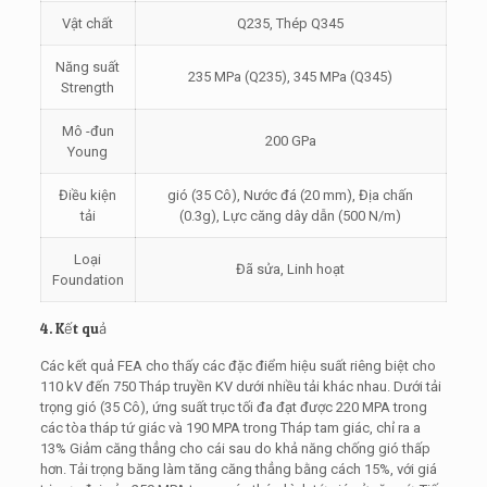
Vật chất
Q235, Thép Q345
Năng suất
235 MPa (Q235), 345 MPa (Q345)
Strength
Mô -đun
200 GPa
Young
Điều kiện
gió (35 Cô), Nước đá (20 mm), Địa chấn
tải
(0.3g), Lực căng dây dẫn (500 N/m)
Loại
Đã sửa, Linh hoạt
Foundation
4. Kết quả
Các kết quả FEA cho thấy các đặc điểm hiệu suất riêng biệt cho
110 kV đến 750 Tháp truyền KV dưới nhiều tải khác nhau. Dưới tải
trọng gió (35 Cô), ứng suất trục tối đa đạt được 220 MPA trong
các tòa tháp tứ giác và 190 MPA trong Tháp tam giác, chỉ ra a
13% Giảm căng thẳng cho cái sau do khả năng chống gió thấp
hơn. Tải trọng băng làm tăng căng thẳng bằng cách 15%, với giá