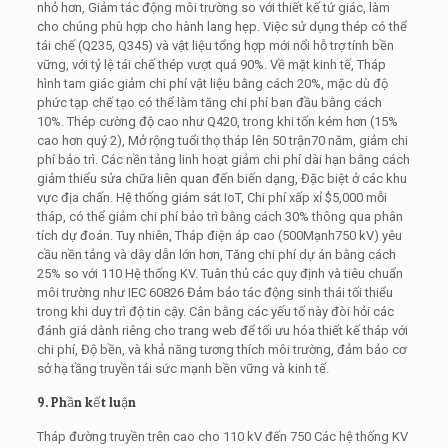
nhỏ hơn, Giảm tác động môi trường so với thiết kế tứ giác, làm
cho chúng phù hợp cho hành lang hẹp. Việc sử dụng thép có thể
tái chế (Q235, Q345) và vật liệu tổng hợp mới nổi hỗ trợ tính bền
vững, với tỷ lệ tái chế thép vượt quá 90%. Về mặt kinh tế, Tháp
hình tam giác giảm chi phí vật liệu bằng cách 20%, mặc dù độ
phức tạp chế tạo có thể làm tăng chi phí ban đầu bằng cách
10%. Thép cường độ cao như Q420, trong khi tốn kém hơn (15%
cao hơn quý 2), Mở rộng tuổi thọ tháp lên 50 trận70 năm, giảm chi
phí bảo trì. Các nền tảng linh hoạt giảm chi phí dài hạn bằng cách
giảm thiểu sửa chữa liên quan đến biến dạng, Đặc biệt ở các khu
vực địa chấn. Hệ thống giám sát IoT, Chi phí xấp xỉ $5,000 mỗi
tháp, có thể giảm chi phí bảo trì bằng cách 30% thông qua phân
tích dự đoán. Tuy nhiên, Tháp điện áp cao (500Mạnh750 kV) yêu
cầu nền tảng và dây dẫn lớn hơn, Tăng chi phí dự án bằng cách
25% so với 110 Hệ thống KV. Tuân thủ các quy định và tiêu chuẩn
môi trường như IEC 60826 Đảm bảo tác động sinh thái tối thiểu
trong khi duy trì độ tin cậy. Cân bằng các yếu tố này đòi hỏi các
đánh giá dành riêng cho trang web để tối ưu hóa thiết kế tháp với
chi phí, Độ bền, và khả năng tương thích môi trường, đảm bảo cơ
sở hạ tầng truyền tải sức mạnh bền vững và kinh tế.
9. Phần kết luận
Tháp đường truyền trên cao cho 110 kV đến 750 Các hệ thống KV