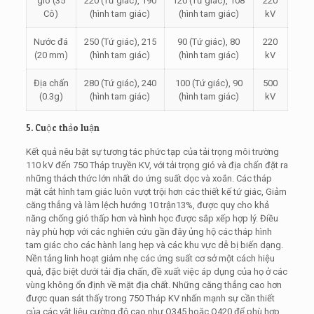
gió (35
220 (Tứ giác), 190
120 (Tứ giác), 108
220
Cô)
(hình tam giác)
(hình tam giác)
kV
Nước đá
250 (Tứ giác), 215
90 (Tứ giác), 80
220
(20 mm)
(hình tam giác)
(hình tam giác)
kV
Địa chấn
280 (Tứ giác), 240
100 (Tứ giác), 90
500
(0.3g)
(hình tam giác)
(hình tam giác)
kV
5. Cuộc thảo luận
Kết quả nêu bật sự tương tác phức tạp của tải trọng môi trường
110 kV đến 750 Tháp truyền KV, với tải trọng gió và địa chấn đặt ra
những thách thức lớn nhất do ứng suất dọc và xoắn. Các tháp
mặt cắt hình tam giác luôn vượt trội hơn các thiết kế tứ giác, Giảm
căng thẳng và làm lệch hướng 10 trận13%, được quy cho khả
năng chống gió thấp hơn và hình học được sắp xếp hợp lý. Điều
này phù hợp với các nghiên cứu gần đây ủng hộ các tháp hình
tam giác cho các hành lang hẹp và các khu vực dễ bị biến dạng.
Nền tảng linh hoạt giảm nhẹ các ứng suất cơ sở một cách hiệu
quả, đặc biệt dưới tải địa chấn, đề xuất việc áp dụng của họ ở các
vùng không ổn định về mặt địa chất. Những căng thẳng cao hơn
được quan sát thấy trong 750 Tháp KV nhấn mạnh sự cần thiết
của các vật liệu cường độ cao như Q345 hoặc Q420 để phù hợp