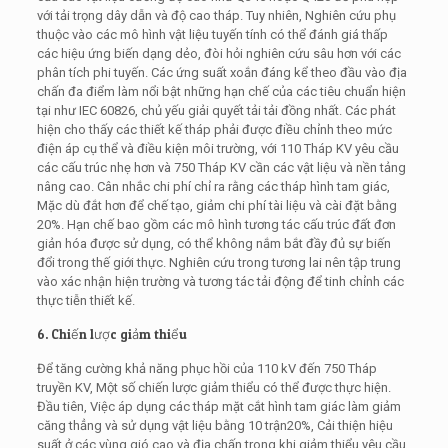
với tải trọng dây dẫn và độ cao tháp. Tuy nhiên, Nghiên cứu phụ
thuộc vào các mô hình vật liệu tuyến tính có thể đánh giá thấp
các hiệu ứng biến dạng dẻo, đòi hỏi nghiên cứu sâu hơn với các
phân tích phi tuyến. Các ứng suất xoắn đáng kể theo đầu vào địa
chấn đa điểm làm nổi bật những hạn chế của các tiêu chuẩn hiện
tại như IEC 60826, chủ yếu giải quyết tải tải đồng nhất. Các phát
hiện cho thấy các thiết kế tháp phải được điều chỉnh theo mức
điện áp cụ thể và điều kiện môi trường, với 110 Tháp KV yêu cầu
các cấu trúc nhẹ hơn và 750 Tháp KV cần các vật liệu và nền tảng
nâng cao. Cân nhắc chi phí chỉ ra rằng các tháp hình tam giác,
Mặc dù đắt hơn để chế tạo, giảm chi phí tài liệu và cài đặt bằng
20%. Hạn chế bao gồm các mô hình tương tác cấu trúc đất đơn
giản hóa được sử dụng, có thể không nắm bắt đầy đủ sự biến
đổi trong thế giới thực. Nghiên cứu trong tương lai nên tập trung
vào xác nhận hiện trường và tương tác tải động để tinh chỉnh các
thực tiễn thiết kế.
6. Chiến lược giảm thiểu
Để tăng cường khả năng phục hồi của 110 kV đến 750 Tháp
truyền KV, Một số chiến lược giảm thiểu có thể được thực hiện.
Đầu tiên, Việc áp dụng các tháp mặt cắt hình tam giác làm giảm
căng thẳng và sử dụng vật liệu bằng 10 trận20%, Cải thiện hiệu
suất ở các vùng gió cao và địa chấn trong khi giảm thiểu yêu cầu