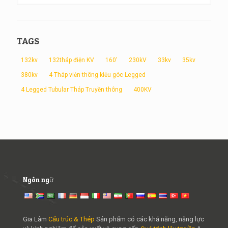
TAGS
132kv
132tháp điện KV
160'
230kV
33kv
35kv
380kv
4 Tháp viễn thông kiễu góc Legged
4 Legged Tubular Tháp Truyền thông
400KV
Ngôn ngữ
Gia Lâm
Cấu trúc & Thép
Sản phẩm có các khả năng, năng lực