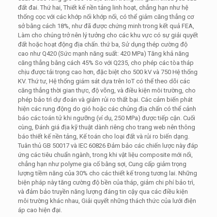
đất đai. Thứ hai, Thiết kế nền tảng linh hoạt, chẳng hạn như hệ
thống cọc với các khớp nối khớp nối, có thể giảm căng thẳng cơ
sở bằng cách 18%, như đã được chứng minh trong kết quả FEA,
Làm cho chúng trở nên lý tưởng cho các khu vực có sự giải quyết
đất hoặc hoạt động địa chấn. thứ ba, Sử dụng thép cường độ
cao như Q420 (Sức mạnh năng suất: 420 MPa) Tăng khả năng
căng thẳng bằng cách 45% So với Q235, cho phép các tòa tháp
chịu được tải trọng cao hơn, đặc biệt cho 500 kV và 750 Hệ thống
KV. Thứ tư, Hệ thống giám sát dựa trên IoT có thể theo dõi các
căng thẳng thời gian thực, độ võng, và điều kiện môi trường, cho
phép bảo trì dự đoán và giảm rủi ro thất bại. Các cảm biến phát
hiện các rung động do gió hoặc các chủng địa chấn có thể cảnh
báo các toán tử khi ngưỡng (ví dụ, 250 MPa) được tiếp cận. Cuối
cùng, Đánh giá địa kỹ thuật dành riêng cho trang web nên thông
báo thiết kế nền tảng, Kế toán cho loại đất và rủi ro biến dạng.
Tuân thủ GB 50017 và IEC 60826 Đảm bảo các chiến lược này đáp
ứng các tiêu chuẩn ngành, trong khi vật liệu composite mới nổi,
chẳng hạn như polyme gia cố bằng sợi, Cung cấp giảm trọng
lượng tiềm năng của 30% cho các thiết kế trong tương lai. Những
biện pháp này tăng cường độ bền của tháp, giảm chi phí bảo trì,
và đảm bảo truyền năng lượng đáng tin cậy qua các điều kiện
môi trường khác nhau, Giải quyết những thách thức của lưới điện
áp cao hiện đại.