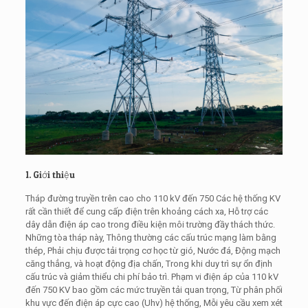
1. Giới thiệu
Tháp đường truyền trên cao cho 110 kV đến 750 Các hệ thống KV
rất cần thiết để cung cấp điện trên khoảng cách xa, Hỗ trợ các
dây dẫn điện áp cao trong điều kiện môi trường đầy thách thức.
Những tòa tháp này, Thông thường các cấu trúc mạng làm bằng
thép, Phải chịu được tải trọng cơ học từ gió, Nước đá, Động mạch
căng thẳng, và hoạt động địa chấn, Trong khi duy trì sự ổn định
cấu trúc và giảm thiểu chi phí bảo trì. Phạm vi điện áp của 110 kV
đến 750 KV bao gồm các mức truyền tải quan trọng, Từ phân phối
khu vực đến điện áp cực cao (Uhv) hệ thống, Mỗi yêu cầu xem xét