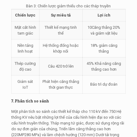
Bàn 3: Chiến lược giảm thiểu cho các tháp truyền
Chiến lược
Sự miêu tả
Lợi ích
Mặt cắt hình
Thiết kế mạng tinh
10Căng thẳng 20%
tam giác
thể
và giảm vật liệu
Nền tảng
Hệ thống đống hoặc
18% giảm căng
linh hoạt
khớp nối
thẳng
Thép cường
45% Khả năng căng
Câu 420 trở lên
độ cao
thẳng cao hơn
Giám sát
Phát hiện căng thẳng
Bảo trì dự đoán
IoT
thời gian thực
7. Phân tích so sánh
Một phân tích so sánh các thiết kế tháp cho 110 kV đến 750 Hệ
thống KV nêu bật những lợi thế của cấu hình hiện đại so với các
cấu hình truyền thống. Tháp mạng tứ giác, được sử dụng rộng rãi
do sự đơn giản của chúng, Triển lãm căng thẳng cao hơn
(220MP280 MPa) và làm chệch hướng (120 mm) Dưới tải trọng