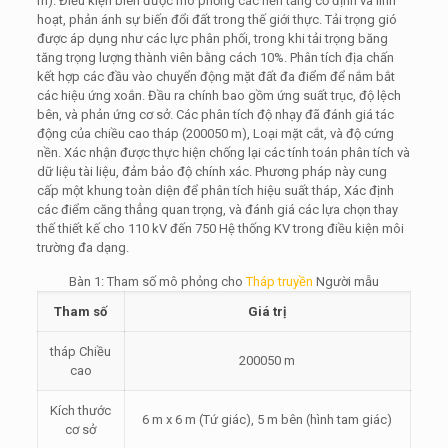
m). Điều kiện biên được mô phỏng các nền tảng cố định và linh
hoạt, phản ánh sự biến đổi đất trong thế giới thực. Tải trọng gió
được áp dụng như các lực phân phối, trong khi tải trọng băng
tăng trọng lượng thành viên bằng cách 10%. Phân tích địa chấn
kết hợp các đầu vào chuyển động mặt đất đa điểm để nắm bắt
các hiệu ứng xoắn. Đầu ra chính bao gồm ứng suất trục, độ lệch
bên, và phản ứng cơ sở. Các phân tích độ nhạy đã đánh giá tác
động của chiều cao tháp (200050 m), Loại mặt cắt, và độ cứng
nền. Xác nhận được thực hiện chống lại các tính toán phân tích và
dữ liệu tài liệu, đảm bảo độ chính xác. Phương pháp này cung
cấp một khung toàn diện để phân tích hiệu suất tháp, Xác định
các điểm căng thẳng quan trọng, và đánh giá các lựa chọn thay
thế thiết kế cho 110 kV đến 750 Hệ thống KV trong điều kiện môi
trường đa dạng.
Bàn 1: Tham số mô phỏng cho
Tháp truyền
Người mẫu
Tham số
Giá trị
tháp Chiều
200050 m
cao
Kích thước
6 m x 6 m (Tứ giác), 5 m bên (hình tam giác)
cơ sở