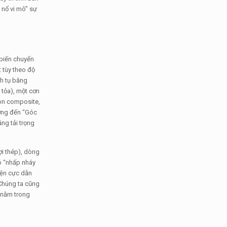
 nổ vi mô” sự
 biến chuyển
t tùy theo độ
ch tụ băng
 tỏa), một cơn
con composite,
ưởng đến “Góc
ng tải trọng
ợi thép), dòng
ó “nhấp nháy
điện cực dẫn
Chúng ta cũng
n nằm trong