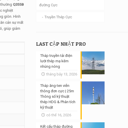
, thường
Q355B
đường Cực
c nghiệt
ng giòn. Hình
Truyền Thép Cực
găn cản sự mất
nó, giúp giảm
LAST CẬP NHẬT PRO
Tháp truyền tải điện
lưới thép mạ kẽm
nhúng nóng
tháng bảy 13, 2026
Tháp ăng-ten viễn
thông đơn cực | 25m
Thông số kỹ thuật
thép HDG & Phân tích
kỹ thuật
có thể 16, 2026
Kết cấu tháp đường