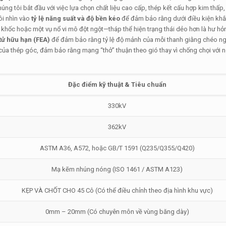
húng tôi bắt đầu với việc lựa chọn chất liệu cao cấp, thép kết cấu hợp kim thấp
ôi nhìn vào
tỷ lệ năng suất và độ bền kéo
để đảm bảo rằng dưới điều kiện khắ
khốc hoặc một vụ nổ vi mô đột ngột—tháp thể hiện trạng thái dẻo hơn là hư hỏ
tử hữu hạn (FEA)
để đảm bảo rằng tỷ lệ độ mảnh của mỗi thanh giằng chéo n
của thép góc, đảm bảo rằng mạng “thở” thuận theo gió thay vì chống chọi với 
Đặc điểm kỹ thuật & Tiêu chuẩn
330kV
362kV
ASTM A36, A572, hoặc GB/T 1591 (Q235/Q355/Q420)
Mạ kẽm nhúng nóng (ISO 1461 / ASTM A123)
KẸP VÀ CHỐT CHO 45 Cô (Có thể điều chỉnh theo địa hình khu vực)
0mm – 20mm (Có chuyên môn về vùng băng dày)