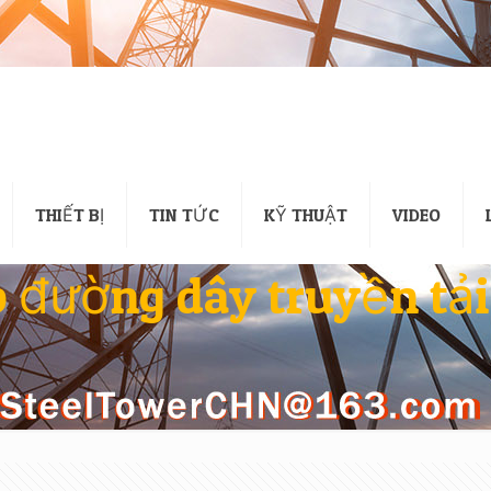
THIẾT BỊ
TIN TỨC
KỸ THUẬT
VIDEO
 đường dây truyền tải