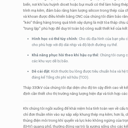
biển, nơi khí lưu huỳnh dioxit hoặc bụi muối có thể làm hỏng t
trình mạ kẽm, đảm bảo rằng hàm lượng silicon trong thép của chú
và khoan được điều khiển bằng CNC của chúng tôi đảm bảo rằ
“kéo” thẳng hàng trong quá trình xây dựng là một tòa tháp chịu
“trung lập” phù hợp để duy trì toàn bộ công suất thiết kế của kết
Hình học có thể tùy chỉnh:
Cho dù địa hình của bạn yêu cầ
cho phù hợp với độ dài nhịp và độ lệch đường cụ thể.
Khả năng phục hồi theo khí hậu cụ thể:
Chúng tôi cung c
các khu vực dễ bị bão.
Dễ cài đặt:
Kích thước bu lông được tiêu chuẩn hóa và hệ th
đáng kể Tổng chi phí sở hữu (TCO).
Tháp 330kV của chúng tôi đại diện cho độ tin cậy đỉnh cao về kế
định cần thiết cho thị trường năng lượng hiện đại và tích hợp cá
Khi chúng tôi ngồi xuống để khái niệm hóa tính toàn vẹn về cấu 
chỉ đơn thuần nhìn vào sự sắp xếp khung thép mạ kẽm; hơn là, ch
thủng điện môi trong khí quyển và lực kéo không ngừng của trọn
(EHV) quang phổ, thường đóng vai trò là xương sống cho các kết