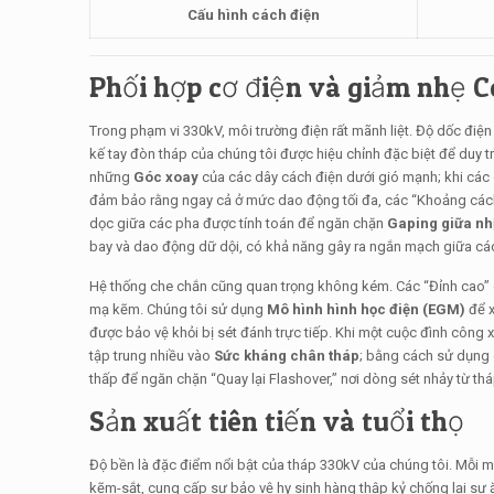
Cấu hình cách điện
Phối hợp cơ điện và giảm nhẹ 
Trong phạm vi 330kV, môi trường điện rất mãnh liệt. Độ dốc đi
kế tay đòn tháp của chúng tôi được hiệu chỉnh đặc biệt để duy tr
những
Góc xoay
của các dây cách điện dưới gió mạnh; khi các d
đảm bảo rằng ngay cả ở mức dao động tối đa, các “Khoảng cách 
dọc giữa các pha được tính toán để ngăn chặn
Gaping giữa nh
bay và dao động dữ dội, có khả năng gây ra ngắn mạch giữa cá
Hệ thống che chắn cũng quan trọng không kém. Các “Đỉnh cao” c
mạ kẽm. Chúng tôi sử dụng
Mô hình hình học điện (EGM)
để x
được bảo vệ khỏi bị sét đánh trực tiếp. Khi một cuộc đình công x
tập trung nhiều vào
Sức kháng chân tháp
; bằng cách sử dụng 
thấp để ngăn chặn “Quay lại Flashover,” nơi dòng sét nhảy từ thá
Sản xuất tiên tiến và tuổi thọ
Độ bền là đặc điểm nổi bật của tháp 330kV của chúng tôi. Mỗi m
kẽm-sắt, cung cấp sự bảo vệ hy sinh hàng thập kỷ chống lại sự 