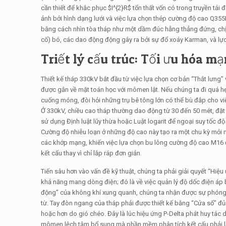
cần thiết để khắc phục
$I^{2}R$
tổn thất vốn có trong truyền tải 
ảnh bởi hình dạng lưới và việc lựa chọn thép cường độ cao Q35
bằng cách nhìn tòa tháp như một dầm đúc hẫng thẳng đứng, chị
cố) bó, các dao động động gây ra bởi sự đổ xoáy Karman, và lực 
Triết lý cấu trúc: Tối ưu hóa mạ
Thiết kế tháp 330kV bắt đầu từ việc lựa chọn cơ bản “Thắt lưng” 
được gắn về mặt toán học với mômen lật. Nếu chúng ta đi quá hẹp 
cuống móng, đòi hỏi những trụ bê tông lớn có thể bù đắp cho việ
Ở 330kV, chiều cao tháp thường dao động từ 30 đến 50 mét, đặt c
sử dụng Định luật lũy thừa hoặc Luật logarit để ngoại suy tốc đ
Cường độ nhiễu loạn ở những độ cao này tạo ra một chu kỳ mỏi mà
các khớp mạng, khiến việc lựa chọn bu lông cường độ cao M16 đ
kết cấu thay vì chỉ lắp ráp đơn giản.
Tiến sâu hơn vào vấn đề kỹ thuật, chúng ta phải giải quyết “Hiệu
khả năng mang dòng điện; đó là về việc quản lý độ dốc điện áp 
động” của không khí xung quanh, chúng ta nhận được sự phóng 
từ. Tay đòn ngang của tháp phải được thiết kế bằng “Cửa sổ” đủ l
hoặc hơn do gió chéo. Đây là lúc hiệu ứng P-Delta phát huy tác 
mômen lệch tâm bổ sung mà phần mềm phân tích kết cấu phải lặp l