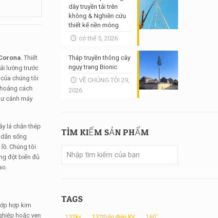
dây truyền tải trên
không & Nghiên cứu
thiết kế nền móng
có thể 5, 2026
Corona
. Thiết
Tháp truyền thông cây
ngụy trang Bionic
ải lường trước
 của chúng tôi
VỀ CHÚNG TÔI 29,
 khoảng cách
2026
hư cánh máy
y lá chắn thép
TÌM KIẾM SẢN PHẨM
y dẫn sống
 lồ. Chúng tôi
ng đột biến đủ
ao.
TAGS
 lớp hợp kim
nghiệp hoặc ven
132kv
132tháp điện KV
160'