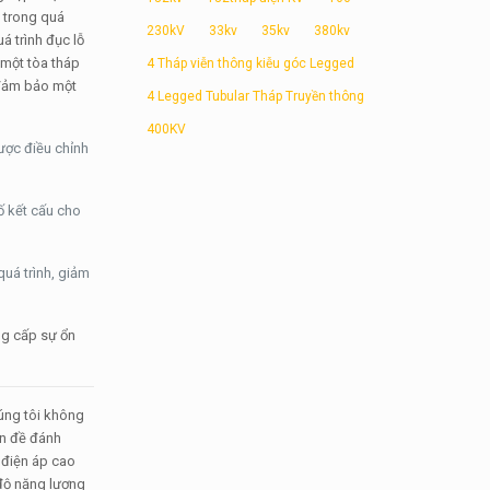
n
trong quá
230kV
33kv
35kv
380kv
á trình đục lỗ
 một tòa tháp
4 Tháp viễn thông kiễu góc Legged
 đảm bảo một
4 Legged Tubular Tháp Truyền thông
400KV
được điều chỉnh
ố kết cấu cho
quá trình, giảm
ng cấp sự ổn
húng tôi không
ấn đề đánh
 điện áp cao
 độ năng lượng