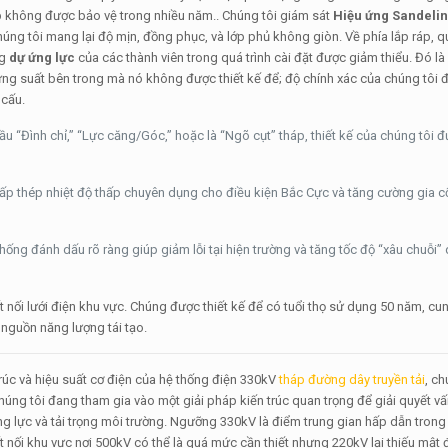
hép không được bảo vệ trong nhiều năm.. Chúng tôi giám sát
Hiệu ứng Sandeli
ng tôi mang lại độ mịn, đồng phục, và lớp phủ không giòn. Về phía lắp ráp, qu
ng
dự ứng lực
của các thành viên trong quá trình cài đặt được giảm thiểu. Đó là
 ứng suất bên trong mà nó không được thiết kế để; độ chính xác của chúng tôi
 cấu.
u “Đình chỉ,” “Lực căng/Góc,” hoặc là “Ngõ cụt” tháp, thiết kế của chúng tôi 
ấp thép nhiệt độ thấp chuyên dụng cho điều kiện Bắc Cực và tăng cường gia c
ống đánh dấu rõ ràng giúp giảm lỗi tại hiện trường và tăng tốc độ “xâu chuỗi” 
t nối lưới điện khu vực. Chúng được thiết kế để có tuổi thọ sử dụng 50 năm, cu
c nguồn năng lượng tái tạo.
trúc và hiệu suất cơ điện của hệ thống điện 330kV
tháp đường dây truyền tải
, c
úng tôi đang tham gia vào một giải pháp kiến ​​trúc quan trọng để giải quyết v
g lực và tải trọng môi trường. Ngưỡng 330kV là điểm trung gian hấp dẫn trong
 nối khu vực nơi 500kV có thể là quá mức cần thiết nhưng 220kV lại thiếu mật