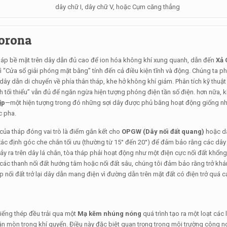
dây chữ I, dây chữ V, hoặc Cụm căng thẳng
Corona
ện áp bề mặt trên dây dẫn đủ cao để ion hóa không khí xung quanh, dẫn đến
Xả 
ì “Cửa sổ giải phóng mặt bằng” tính đến cả điều kiện tĩnh và động. Chúng ta ph
ây dẫn di chuyển về phía thân tháp, khe hở không khí giảm. Phân tích kỹ thuật
tối thiểu” vẫn đủ để ngăn ngừa hiện tượng phóng điện tần số điện. hơn nữa,
ịp
—một hiện tượng trong đó những sợi dây được phủ băng hoạt động giống n
c pha.
ủa tháp đóng vai trò là điểm gắn kết cho
OPGW (Dây nối đất quang)
hoặc dâ
ác định góc che chắn tối ưu (thường từ 15° đến 20°) để đảm bảo rằng các dâ
ảy ra trên dây lá chắn, tòa tháp phải hoạt động như một điện cực nối đất khổng
các thanh nối đất hướng tâm hoặc nối đất sâu, chúng tôi đảm bảo rằng trở khá
p nối đất trở lại dây dẫn mang điện vì đường dẫn trên mặt đất có điện trở quá c
iếng thép đều trải qua một
Mạ kẽm nhúng nóng
quá trình tạo ra một loạt các
ăn mòn trong khí quyển. Điều này đặc biệt quan trọng trong môi trường công 