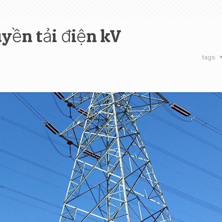
yền tải điện kV
tags