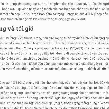
điện số lượng lớn đường dài. Để thực sự phân tích sản phẩm này, trước tiên ngườ
5B hoặc Q420 quyết định tỷ lệ độ mảnh của các bộ phận chân như thế nào. Chún
u một hỗn hợp lực phức tạp bao gồm cả trọng lượng tĩnh của ACSR (Thép dẫn
kéo theo chiều dọc rất lớn xảy ra trong trường hợp dây bị đứt.
ng và tải gió
và “Cái lồng” kích thước. Trong cấu hình mạng tự hỗ trợ điển hình, chiều rộng c
để tiết kiệm diện tích hoặc chi phí thu hồi đất, chúng tôi tăng ứng suất nén v
c tiết kiệm thép. Chúng ta phải xem xét Hệ số kéo (
$C_{d}$
) của các thành viên
ác cánh tay đòn phía trên trực tiếp trên đường đi của gió tầng có vận tốc cao
ộ gió từ độ cao tham chiếu tiêu chuẩn 10 mét đến chiều cao thực tế của các phụ
 hầu hết các nhà thiết kế đều đánh giá thấp; mỗi cơn gió giật đều gây ra một 
ến M24 và các thông số mô-men xoắn tiếp theo của chúng trở thành vấn đề tồn 
 ứng gói.” Ở 330kV, chúng tôi hầu như luôn thấy cấu hình dây dẫn hai bó. Đây kh
bề mặt. Nếu cường độ điện trường trên bề mặt dây dẫn vượt quá giá trị cho phé
điện hào quang—âm thanh vo ve đặc trưng tượng trưng cho doanh thu bị mất 
ớn để duy trì khe hở không khí tối thiểu (giải tỏa) ngay cả khi dây cách điện 
dụng; khi tòa tháp hơi nghiêng dưới áp lực gió, trọng lượng thẳng đứng của dây
ại cho đến khi hội tụ. Về cơ bản, chúng tôi đang thiết kế một cấu trúc phải du