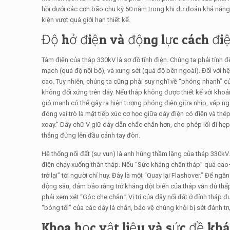
hồi dưới các cơn bão chu kỳ 50 năm trong khi dự đoán khả năng 
kiện vượt quá giới hạn thiết kế.
Độ hở điện và động lực cách đi
Tâm điện của tháp 330kV là sơ đồ tĩnh điện. Chúng ta phải tính đ
mạch (quá độ nội bộ), và xung sét (quá độ bên ngoài). Đối với h
cao. Tuy nhiên, chúng ta cũng phải suy nghĩ về “phóng nhanh” c
không đối xứng trên dây. Nếu tháp không được thiết kế với khoả
gió mạnh có thể gây ra hiện tượng phóng điện giữa nhịp, vấp ng
đóng vai trò là mặt tiếp xúc cơ học giữa dây điện có điện và th
xoay.” Dây chữ V giữ dây dẫn chắc chắn hơn, cho phép lối đi hẹp
thẳng đứng lên đầu cánh tay đòn.
Hệ thống nối đất (sự vun) là anh hùng thầm lặng của tháp 330kV.
điện chạy xuống thân tháp. Nếu “Sức kháng chân tháp” quá cao
trở lại” tới người chỉ huy. Đây là một “Quay lại Flashover.” Để 
động sâu, đảm bảo rằng trở kháng đột biến của tháp vẫn đủ th
phải xem xét “Góc che chắn.” Vị trí của dây nối đất ở đỉnh thá
“bóng tối” của các dây lá chắn, bảo vệ chúng khỏi bị sét đánh tr
Khoa học vật liệu và sức đề kh