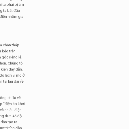
i ta phải bị ám
g ta bắt đầu
 điện nhôm gia
ủa chân tháp
à kéo trên
 góc riêng lẻ.
 hơn. Chúng tôi
 kiện dây dẫn.
độ lệch vi mô ở
tại lâu dài về
ông chỉ là về
p “điện áp khởi
và nhiễu điện
đung đưa 45 độ
 dẫn tạo ra
y trì tính đàn