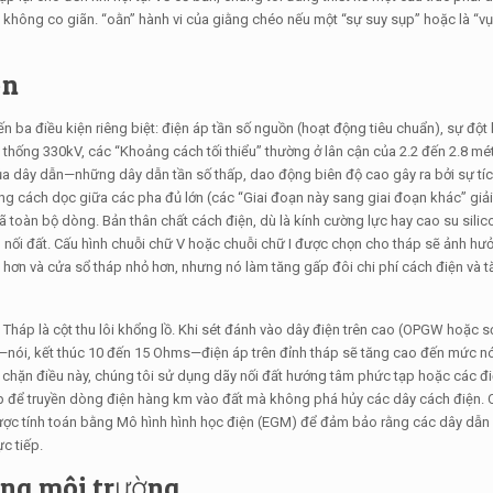
không co giãn. “oằn” hành vi của giằng chéo nếu một “sự suy sụp” hoặc là “vụ
ện
ến ba điều kiện riêng biệt: điện áp tần số nguồn (hoạt động tiêu chuẩn), sự đột
ệ thống 330kV, các “Khoảng cách tối thiểu” thường ở lân cận của 2.2 đến 2.8 mé
ủa dây dẫn—những dây dẫn tần số thấp, dao động biên độ cao gây ra bởi sự tí
ng cách dọc giữa các pha đủ lớn (các “Giai đoạn này sang giai đoạn khác” giải
ã toàn bộ dòng. Bản thân chất cách điện, dù là kính cường lực hay cao su sili
ép nối đất. Cấu hình chuỗi chữ V hoặc chuỗi chữ I được chọn cho tháp sẽ ảnh h
 hơn và cửa sổ tháp nhỏ hơn, nhưng nó làm tăng gấp đôi chi phí cách điện và tă
 Tháp là cột thu lôi khổng lồ. Khi sét đánh vào dây điện trên cao (OPGW hoặc s
—nói, kết thúc 10 đến 15 Ohms—điện áp trên đỉnh tháp sẽ tăng cao đến mức n
ngăn chặn điều này, chúng tôi sử dụng dãy nối đất hướng tâm phức tạp hoặc các 
ấp để truyền dòng điện hàng km vào đất mà không phá hủy các dây cách điện. 
p được tính toán bằng Mô hình hình học điện (EGM) để đảm bảo rằng các dây dẫ
ực tiếp.
áng môi trường