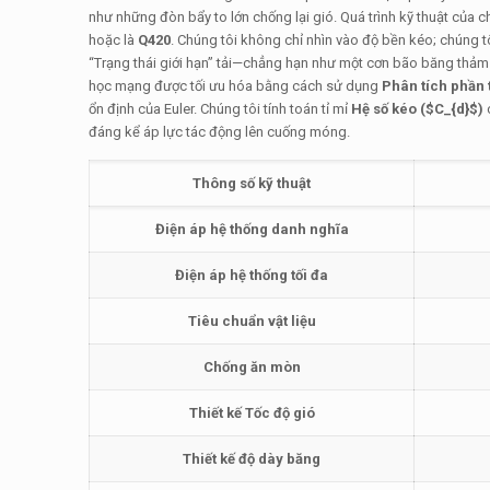
như những đòn bẩy to lớn chống lại gió. Quá trình kỹ thuật của c
hoặc là
Q420
. Chúng tôi không chỉ nhìn vào độ bền kéo; chúng t
“Trạng thái giới hạn” tải—chẳng hạn như một cơn bão băng thảm 
học mạng được tối ưu hóa bằng cách sử dụng
Phân tích phần 
ổn định của Euler. Chúng tôi tính toán tỉ mỉ
Hệ số kéo (
$C_{d}$
)
đáng kể áp lực tác động lên cuống móng.
Thông số kỹ thuật
Điện áp hệ thống danh nghĩa
Điện áp hệ thống tối đa
Tiêu chuẩn vật liệu
Chống ăn mòn
Thiết kế Tốc độ gió
Thiết kế độ dày băng