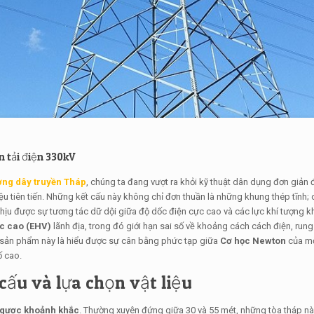
 tải điện 330kV
ng dây truyền Tháp
, chúng ta đang vượt ra khỏi kỹ thuật dân dụng đơn giản
 liệu tiên tiến. Những kết cấu này không chỉ đơn thuần là những khung thép tĩnh
chịu được sự tương tác dữ dội giữa độ dốc điện cực cao và các lực khí tượng 
c cao (EHV)
lãnh địa, trong đó giới hạn sai số về khoảng cách cách điện, rung
c sản phẩm này là hiểu được sự cân bằng phức tạp giữa
Cơ học Newton
của mộ
ố cao.
cấu và lựa chọn vật liệu
gược khoảnh khắc
. Thường xuyên đứng giữa 30 và 55 mét, những tòa tháp n