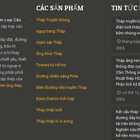
CÁC SẢN PHẨM
TIN TỨC
im Loại Cấu
Tháp Truyền thông
Tháp truyền t
 tập hợp các
điện lưới thé
ngụy trang Tháp
kẽm nhúng n
 lắp đặt, đường
tháng bảy
Giám sát Tháp
, bảo trì
2026
 vị trí tháp
Ống khói Tháp
thiết yếu, thiết
Tháp ăng-ten
Towers tự Hỗ trợ
t bị ngoại vi
thông đơn cự
ng phân phối
25m Thông s
Đường chiếu sáng Pole
thuật thép H
cấp thép của
Phân tích kỹ 
NHH ống thép
Điện Đường dây truyền Tháp
có thể 16,
Base Station tích hợp
2026
Tháp thép lưới
Kết cấu tháp
đường dây tr
Tháp thép lò vi sóng
tải trên khôn
Nghiên cứu th
kế nền móng