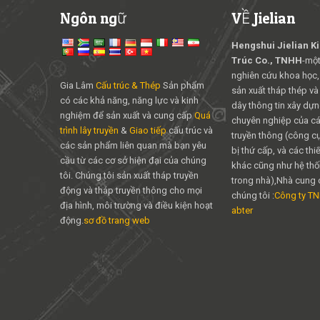
Ngôn ngữ
VỀ Jielian
Hengshui Jielian K
Trúc Co., TNHH
-một
nghiên cứu khoa học,
Gia Lâm
Cấu trúc & Thép
Sản phẩm
sản xuất tháp thép và
có các khả năng, năng lực và kinh
dây thông tin xây dựng
nghiệm để sản xuất và cung cấp
Quá
chuyên nghiệp của các
trình lây truyền
&
Giao tiếp
cấu trúc và
truyền thông (công cụ 
các sản phẩm liên quan mà bạn yêu
bị thứ cấp, và các thiế
cầu từ các cơ sở hiện đại của chúng
khác cũng như hệ thố
tôi. Chúng tôi sản xuất tháp truyền
trong nhà),Nhà cung 
động và tháp truyền thông cho mọi
chúng tôi :
Công ty T
địa hình, môi trường và điều kiện hoạt
abter
động.
sơ đồ trang web