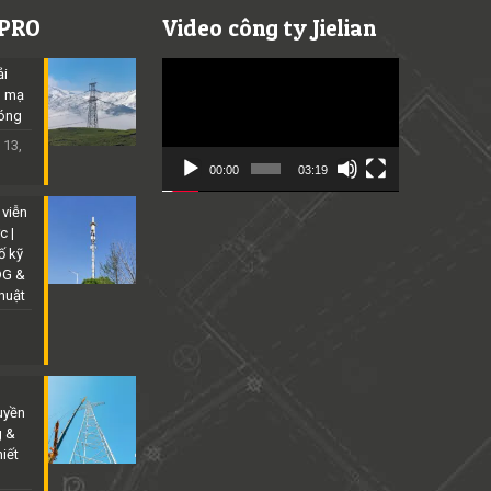
 PRO
Video công ty Jielian
Video
ải
Player
p mạ
óng
 13,
00:00
03:19
 viễn
c |
ố kỹ
DG &
thuật
uyền
g &
iết