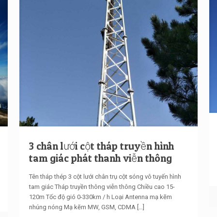
3 chân lưới cột tháp truyền hình
tam giác phát thanh viễn thông
Tên tháp thép 3 cột lưới chân trụ cột sóng vô tuyến hình
tam giác Tháp truyền thông viễn thông Chiều cao 15-
120m Tốc độ gió 0-330km / h Loại Antenna mạ kẽm
nhúng nóng Mạ kẽm MW, GSM, CDMA
[…]