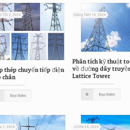
 TÔI 2, 2024
tháng Tám 10, 2024
Phân tích kỹ thuật t
về đường dây truyền
p thép chuyển tiếp điện
Lattice Tower
ó chân
Đọc thêm
Đọc thêm
u 1, 2024
có thể 24, 2024