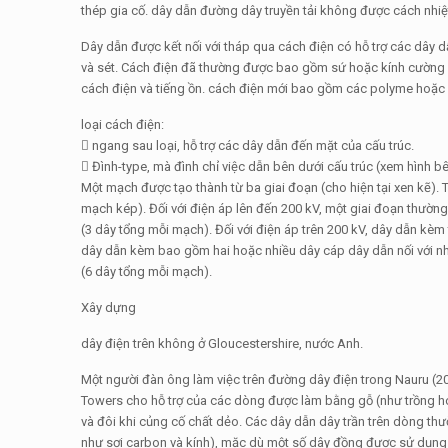
thép gia cố. dây dẫn đường dây truyền tải không được cách nhiệt
Dây dẫn được kết nối với tháp qua cách điện có hỗ trợ các dây 
và sét. Cách điện đã thường được bao gồm sứ hoặc kính cường l
cách điện và tiếng ồn. cách điện mới bao gồm các polyme hoặc s
loại cách điện:
 ngang sau loại, hỗ trợ các dây dẫn đến mặt của cấu trúc.
 Đình-type, mà đình chỉ việc dẫn bên dưới cấu trúc (xem hình bê
Một mạch được tạo thành từ ba giai đoạn (cho hiện tại xen kẽ). 
mạch kép). Đối với điện áp lên đến 200 kV, một giai đoạn thườn
(3 dây tổng mỗi mạch). Đối với điện áp trên 200 kV, dây dẫn k
dây dẫn kèm bao gồm hai hoặc nhiều dây cáp dây dẫn nối với n
(6 dây tổng mỗi mạch).
Xây dựng
dây điện trên không ở Gloucestershire, nước Anh.
Một người đàn ông làm việc trên đường dây điện trong Nauru (2
Towers cho hỗ trợ của các dòng được làm bằng gỗ (như trồng ho
và đôi khi củng cố chất dẻo. Các dây dẫn dây trần trên dòng t
như sợi carbon và kính), mặc dù một số dây đồng được sử dụng t