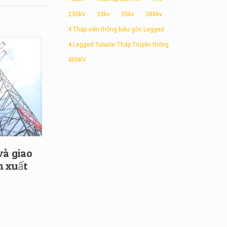
230kV
33kv
35kv
380kv
4 Tháp viễn thông kiễu góc Legged
4 Legged Tubular Tháp Truyền thông
400KV
và giao
n xuất