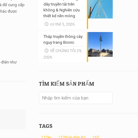
dây truyền tải trên
 và để cung cấp
không & Nghiên cứu
 khác được
thiết kế nền móng
có thể 5, 2026
Tháp truyền thông cây
ngụy trang Bionic
VỀ CHÚNG TÔI 29,
2026
C-điện như
TÌM KIẾM SẢN PHẨM
TAGS
132kv
132tháp điện KV
160'