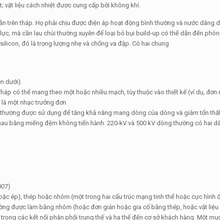
; vật liệu cách nhiệt được cung cấp bởi không khí.
dẫn trên tháp. Họ phải chịu được điện áp hoạt động bình thường và nước dâng 
ực, mà cần lau chùi thường xuyên để loại bỏ bụi build-up có thể dẫn đến phó
ilicon, đó là trọng lượng nhẹ và chống va đập. Có hai chung
n dưới).
Tháp có thể mang theo một hoặc nhiều mạch, tùy thuộc vào thiết kế (ví dụ, đơn
g là một nhạc trưởng đơn
èm thường được sử dụng để tăng khả năng mang dòng của dòng và giảm tổn thất
hau bằng miếng đệm không tiến hành. 220-kV và 500 kV dòng thường có hai d
007)
ặc ép), thép hoặc nhôm (một trong hai cấu trúc mạng tinh thể hoặc cực hình ố
hường được làm bằng nhôm (hoặc đơn giản hoặc gia cố bằng thép, hoặc vật liệ
rong các kết nối phân phối trung thế và hạ thế đến cơ sở khách hàng. Một mụ