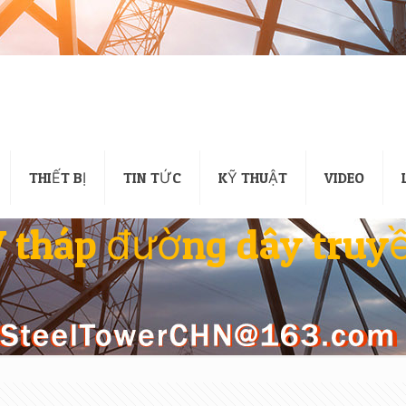
THIẾT BỊ
TIN TỨC
KỸ THUẬT
VIDEO
tháp đường dây truyề