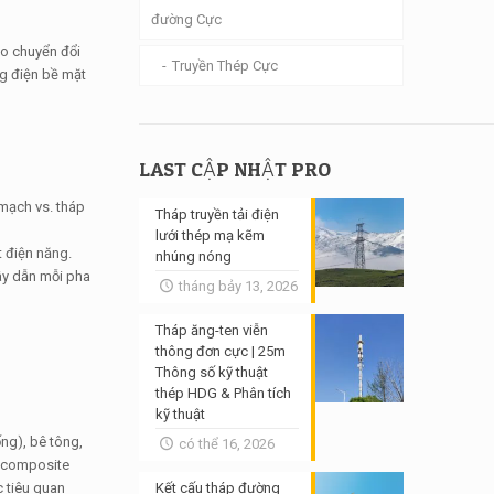
đường Cực
do chuyển đổi
Truyền Thép Cực
ng điện bề mặt
LAST CẬP NHẬT PRO
 mạch vs. tháp
Tháp truyền tải điện
lưới thép mạ kẽm
 điện năng.
nhúng nóng
ây dẫn mỗi pha
tháng bảy 13, 2026
Tháp ăng-ten viễn
thông đơn cực | 25m
Thông số kỹ thuật
thép HDG & Phân tích
kỹ thuật
ng), bê tông,
có thể 16, 2026
u composite
c tiêu quan
Kết cấu tháp đường