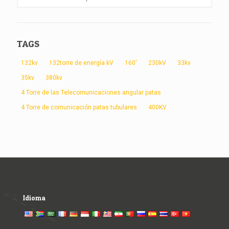
TAGS
132kv
132torre de energía kV
160'
230kV
33kv
35kv
380kv
4 Torre de las Telecomunicaciones angular patas
4 Torre de comunicación patas tubulares
400KV
Idioma