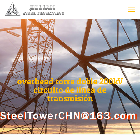
overhead torre doble 200kV
circuito de línea de
transmisión