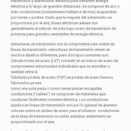
transmisión y distribución eléctrica para transmitir energía
eléctrica a lo largo de grandes distancias. Se compone de uno o
más conductores (comúnmente múltiplos de tres) suspendida
por torres o postes. Dado que la mayoría del aislamiento se
proporciona por el aire, líneas eléctricas aéreas son
generalmente el método de más bajo costo de transmisión de
potencia para grandes cantidades de energía eléctrica.
estructuras de transmisión son el componente más visible de
líneas de transmisión. estructuras de transmisión vienen en
muchos diseños diferentes, pero dos tipos comunes son:
Celosía torres de acero (LST) consistir en un marco de acero de
componentes estructurales individuales que se atornillan o
sueldan entre sí.
Tubulares postes de acero (TSP) se postes de acero huecos
fabricados ya sea
como una sola pieza o como varias piezas encajadas.
conductores (“cables”) se componen de materiales que
conducen fácilmente corriente eléctrica. Los conductores
usados ​​en líneas de transmisión son por lo general de aluminio
colocan sobre un núcleo de acero para el refuerzo. conductores
de la línea de transmisión no están aisladas; aislamiento es
proporcionado por el aire.