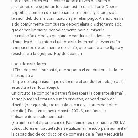
Los conductores están conectados a través de torres de
aisladores que soportan los conductores en la torre. Deben
soportar la tensión de funcionamiento normal y subidas de
tensión debido a la conmutación y el relámpago. Aisladores han
sido comúnmente compuesta de porcelana o vidrio templado,
que deben limpiarse periódicamente para eliminar la
acumulación de polvo que puede conducir a la descarga
disruptiva de aislante y el ruido. aisladores más nuevas están
compuestos de polímero o de silicio, que son de peso ligero y
resistente a los golpes. Hay dos común
tipos de aisladores:
 Tipo de post-Horizontal, que soporta el conductor al lado de
la estructura.
-Tipo de suspensión, que suspende el conductor debajo de la
estructura (ver foto abajo).
Un circuito se compone de tres fases (para la corriente alterna).
Torres pueden llevar uno o más circuitos, dependiendo del
diseño (por ejemplo, De un solo circuito vs. torres de doble
circuito). Para tensiones de hasta 200 kV, una fase es
típicamente un solo conductor
(3 alambres total por circuito). Para tensiones de más de 200 kV,
conductores empaquetados se utilizan a menudo para aumentar
la capacidad de conducción de corriente de la línea y reducir la