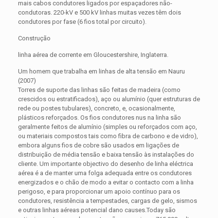
mais cabos condutores ligados por espaçadores não-
condutoras. 220-kV e 500 kV linhas muitas vezes têm dois
condutores por fase (6 fios total por circuito).
Construção
linha aérea de corrente em Gloucestershire, Inglaterra.
Um homem que trabalha em linhas de alta tensão em Nauru
(2007)
Torres de suporte das linhas são feitas de madeira (como
crescidos ou estratificados), aço ou alumínio (quer estruturas de
rede ou postes tubulares), concreto, e, ocasionalmente,
plásticos reforçados. Os fios condutores nus na linha são
geralmente feitos de alumínio (simples ou reforçados com aço,
ou materiais compostos tais como fibra de carbono e de vidro),
embora alguns fios de cobre são usados ​​em ligações de
distribuição de média tensão e baixa tensão às instalações do
cliente. Um importante objectivo do desenho de linha eléctrica
aérea é a de manter uma folga adequada entre os condutores
energizados e o chão de modo a evitar o contacto com a linha
perigoso, e para proporcionar um apoio contínuo para os
condutores, resistência a tempestades, cargas de gelo, sismos
e outras linhas aéreas potencial dano causes.Today são