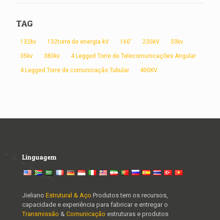
TAG
132kv
132torre de energia kV
160'
230kV
33kv
35kv
380kv
4 Legged Torre de Telecomunicações Angular
4 Legged Torre de comunicação Tubular
400KV
Linguagem
Jieliano
Estrutural & Aço
Produtos tem os recursos,
capacidade e experiência para fabricar e entregar o
Transmissão
&
Comunicação
estruturas e produtos