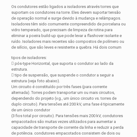
Os condutores estão ligados a isoladores através torres que
suportam os condutores na torre. Eles devem suportar tensão
de operação normal e surge devido à mudança e relâmpagos.
Isoladores têm sido comumente compreendido de porcelana ou
vidro temperado, que precisam de limpeza de rotina para
eliminar a poeira build-up que pode levar a flashover isolante e
ruído. Isoladores mais recentes são compostos de polímero ou
de silício, que são leves e resistente a quebra. Há dois comum
tipos de isoladores:
 pós-type Horizontal, que suporta o condutor ao lado da
estrutura.
 tipo de suspensão, que suspende o condutor a seguir a
estrutura (veja foto abaixo).
Um circuito é constituído por três fases (para corrente
alternada). Torres podem transportar um ou mais circuitos,
dependendo do projeto (v.g., um único circuito vs. torres de
duplo circuito). Para tensões até 200 kV, uma fase é tipicamente
de um único condutor
(3 fios total por circuito). Para tensões mais 200 kV, condutores
empacotados são muitas vezes utilizados para aumentar a
capacidade de transporte de corrente da linha e reduzir a perda
de potência. condutores empacotados consistem de dois ou