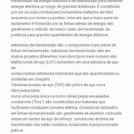
transmissão de energia eléctrica e de distribuição para transmitir
energia eléctrica ao longo de grandes distâncias. É constituída
por um ou mais condutores (comumente múltiplos de três)
suspenso por torres ou postes. Uma vez que a maior parte do
isolamento é fornecido por ar, linhas aéreas de energia são
geralmente o método de menor custo de transmissão de
potência para grandes quantidades de energia eléctrica.
estruturas de transmissão são o componente mais visível de
linhas de transmissão. estruturas de transmissão vêm em
muitos projetos diferentes, mas dois tipos mais comuns são:
Malha torres de aço (LST) consistem em uma estrutura de aço
de
componentes estruturais individuais que são aparafusadas ou
soldadas em conjunto.
Tubulares postes de aço (TSP) são pólos de aço ocos
fabricados tanto
como uma peça única ou como várias peças encaixadas.
condutores (“fios”) são constituídas por materiais que
facilmente conduzem corrente elétrica. Condutores utilizados
em linhas de transmissão são geralmente de alumínio colocada
sobre um núcleo de aço de reforço. condutores de linha de
transmissão não estão isolados; isolamento é proporcionado
pelo ar.