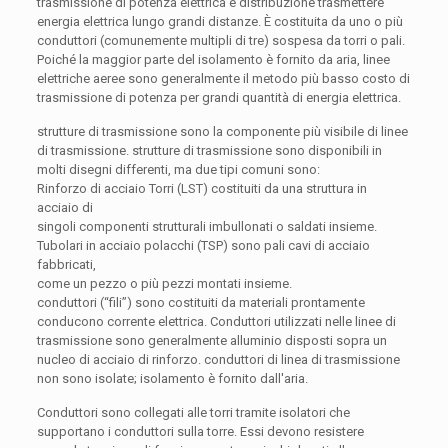
trasmissione di potenza elettrica e distribuzione trasmettere
energia elettrica lungo grandi distanze. È costituita da uno o più
conduttori (comunemente multipli di tre) sospesa da torri o pali.
Poiché la maggior parte del isolamento è fornito da aria, linee
elettriche aeree sono generalmente il metodo più basso costo di
trasmissione di potenza per grandi quantità di energia elettrica.
strutture di trasmissione sono la componente più visibile di linee
di trasmissione. strutture di trasmissione sono disponibili in
molti disegni differenti, ma due tipi comuni sono:
Rinforzo di acciaio Torri (LST) costituiti da una struttura in
acciaio di
singoli componenti strutturali imbullonati o saldati insieme.
Tubolari in acciaio polacchi (TSP) sono pali cavi di acciaio
fabbricati,
come un pezzo o più pezzi montati insieme.
conduttori (“fili”) sono costituiti da materiali prontamente
conducono corrente elettrica. Conduttori utilizzati nelle linee di
trasmissione sono generalmente alluminio disposti sopra un
nucleo di acciaio di rinforzo. conduttori di linea di trasmissione
non sono isolate; isolamento è fornito dall'aria.
Conduttori sono collegati alle torri tramite isolatori che
supportano i conduttori sulla torre. Essi devono resistere