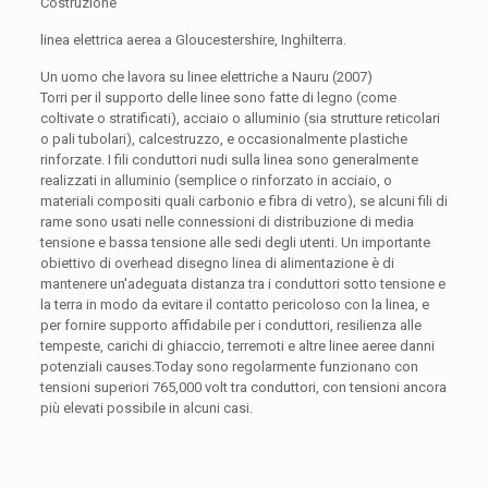
Costruzione
linea elettrica aerea a Gloucestershire, Inghilterra.
Un uomo che lavora su linee elettriche a Nauru (2007)
Torri per il supporto delle linee sono fatte di legno (come
coltivate o stratificati), acciaio o alluminio (sia strutture reticolari
o pali tubolari), calcestruzzo, e occasionalmente plastiche
rinforzate. I fili conduttori nudi sulla linea sono generalmente
realizzati in alluminio (semplice o rinforzato in acciaio, o
materiali compositi quali carbonio e fibra di vetro), se alcuni fili di
rame sono usati nelle connessioni di distribuzione di media
tensione e bassa tensione alle sedi degli utenti. Un importante
obiettivo di overhead disegno linea di alimentazione è di
mantenere un'adeguata distanza tra i conduttori sotto tensione e
la terra in modo da evitare il contatto pericoloso con la linea, e
per fornire supporto affidabile per i conduttori, resilienza alle
tempeste, carichi di ghiaccio, terremoti e altre linee aeree danni
potenziali causes.Today sono regolarmente funzionano con
tensioni superiori 765,000 volt tra conduttori, con tensioni ancora
più elevati possibile in alcuni casi.