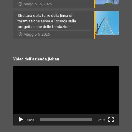
Maggio 16, 2026
Struttura della torre della linea di
trasmissione aerea & Ricerca sulla
progettazione delle fondazioni
Maggio 5, 2026
Video dell'azienda Jielian
Video
Player
00:00
03:19