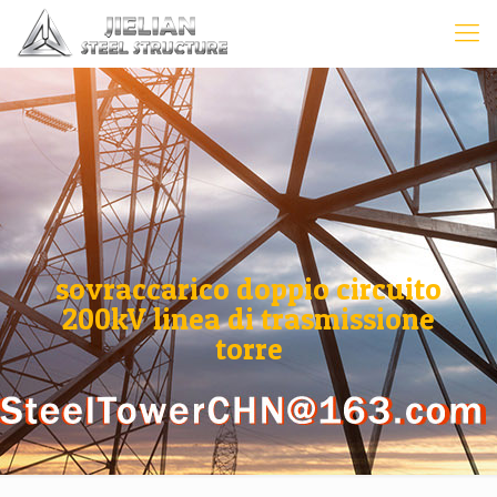
sovraccarico doppio circuito
200kV linea di trasmissione
torre