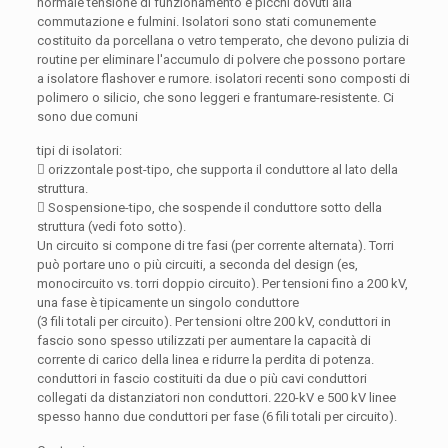
normale tensione di funzionamento e picchi dovuti alla
commutazione e fulmini. Isolatori sono stati comunemente
costituito da porcellana o vetro temperato, che devono pulizia di
routine per eliminare l'accumulo di polvere che possono portare
a isolatore flashover e rumore. isolatori recenti sono composti di
polimero o silicio, che sono leggeri e frantumare-resistente. Ci
sono due comuni
tipi di isolatori:
 orizzontale post-tipo, che supporta il conduttore al lato della
struttura.
 Sospensione-tipo, che sospende il conduttore sotto della
struttura (vedi foto sotto).
Un circuito si compone di tre fasi (per corrente alternata). Torri
può portare uno o più circuiti, a seconda del design (es,
monocircuito vs. torri doppio circuito). Per tensioni fino a 200 kV,
una fase è tipicamente un singolo conduttore
(3 fili totali per circuito). Per tensioni oltre 200 kV, conduttori in
fascio sono spesso utilizzati per aumentare la capacità di
corrente di carico della linea e ridurre la perdita di potenza.
conduttori in fascio costituiti da due o più cavi conduttori
collegati da distanziatori non conduttori. 220-kV e 500 kV linee
spesso hanno due conduttori per fase (6 fili totali per circuito).