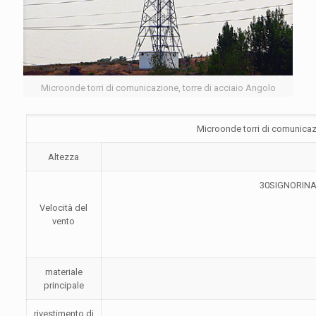
Microonde torri di comunicazione, torre di acciaio Angolo
Microonde torri di comunicaz
Altezza
30SIGNORINA(D
Velocità del
vento
materiale
principale
rivestimento di