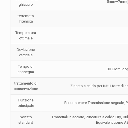
5mm—7mm(Diff
ghiaccio
terremoto
Intensità
Temperatura
ottimale
Deviazione
verticale
Tempo di
30 Giorni do
consegna
trattamento di
Zincato a caldo per tutti i torre di
conservazione
Funzione
Per sostenere Trasmissione segnale, P
principale
portato
I materiali in acciaio, Zincatura a caldo Dip, B
standard
Equivalent come A