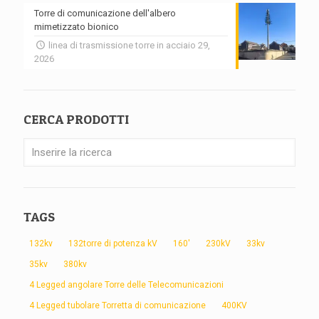
Torre di comunicazione dell'albero
mimetizzato bionico
linea di trasmissione torre in acciaio 29,
2026
CERCA PRODOTTI
TAGS
132kv
132torre di potenza kV
160'
230kV
33kv
35kv
380kv
4 Legged angolare Torre delle Telecomunicazioni
4 Legged tubolare Torretta di comunicazione
400KV