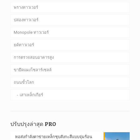
พรางทาวเวอร์
ปล่องทาวเวอร์
Monopole ทาวเวอร์
ยด์ทาวเวอร์
การตรวจสอบอาคารสูง
ขายึดแผงโซลาร์เซลล์
ถนนขั้วโลก
เสาเหล็กเกียร์
ปรับปรุงล่าสุด PRO
หอส่งกำลังตาข่ายเหล็กชุบสังกะสีแบบจุ่มร้อน