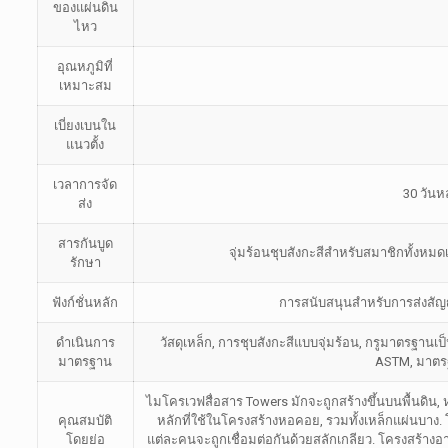
ของแผ่นดิน
ไหว
อุณหภูมิที่
เหมาะสม
เบี่ยงเบนใน
แนวตั้ง
เวลาการจัด
30 วันห
ส่ง
สารกันบูด
จุ่มร้อนชุบสังกะสีสำหรับสมาชิกทั้งหมด
รักษา
ฟังก์ชั่นหลัก
การสนับสนุนสำหรับการส่งสั
ดำเนินการ
วัสดุเหล็ก, การชุบสังกะสีแบบจุ่มร้อน, กรูมาตรฐา
มาตรฐาน
ASTM, มาตร
ไมโครเวฟสื่อสาร Towers มักจะถูกสร้างขึ้นบนพื้นดิน, ห
คุณสมบัติ
หลักที่ใช้ในโครงสร้างหอคอย, รวมทั้งเหล็กแผ่นบาง
โดยย่อ
แต่ละคนจะถูกเชื่อมต่อกันด้วยสลักเกลียว. โครงสร้างอ