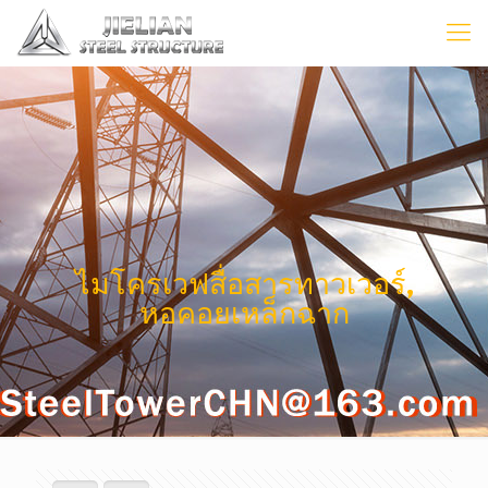
ไมโครเวฟสื่อสารทาวเวอร์,
หอคอยเหล็กฉาก