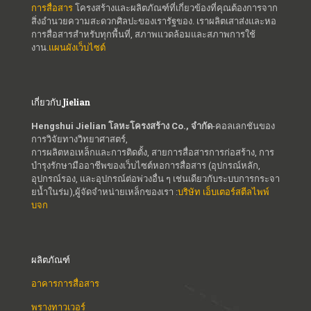
การสื่อสาร
โครงสร้างและผลิตภัณฑ์ที่เกี่ยวข้องที่คุณต้องการจาก
สิ่งอำนวยความสะดวกศิลปะของเรารัฐของ. เราผลิตเสาส่งและหอ
การสื่อสารสำหรับทุกพื้นที่, สภาพแวดล้อมและสภาพการใช้
งาน.
แผนผังเว็บไซต์
เกี่ยวกับ Jielian
Hengshui Jielian โลหะโครงสร้าง Co., จำกัด
-คอลเลกชันของ
การวิจัยทางวิทยาศาสตร์,
การผลิตหอเหล็กและการติดตั้ง, สายการสื่อสารการก่อสร้าง, การ
บำรุงรักษามืออาชีพของเว็บไซต์หอการสื่อสาร (อุปกรณ์หลัก,
อุปกรณ์รอง, และอุปกรณ์ต่อพ่วงอื่น ๆ เช่นเดียวกับระบบการกระจา
ยน้ำในร่ม),ผู้จัดจำหน่ายเหล็กของเรา :
บริษัท เอ็บเตอร์สตีลไพพ์
บจก
ผลิตภัณฑ์
อาคารการสื่อสาร
พรางทาวเวอร์