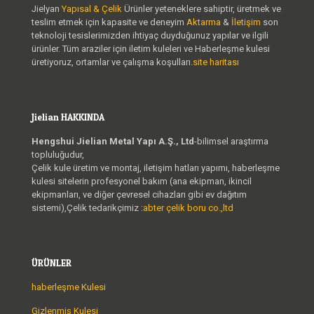
Jielyan
Yapısal & Çelik
Ürünler yeteneklere sahiptir, üretmek ve
teslim etmek için kapasite ve deneyim
Aktarma
&
İletişim
son
teknoloji tesislerimizden ihtiyaç duyduğunuz yapılar ve ilgili
ürünler. Tüm araziler için iletim kuleleri ve Haberleşme kulesi
üretiyoruz, ortamlar ve çalışma koşulları.
site haritası
Jielian HAKKINDA
Hengshui Jielian Metal Yapı A.Ş., Ltd
-bilimsel araştırma
topluluğudur,
Çelik kule üretim ve montaj, iletişim hatları yapımı, haberleşme
kulesi sitelerin profesyonel bakım (ana ekipman, ikincil
ekipmanları, ve diğer çevresel cihazları gibi ev dağıtım
sistemi),Çelik tedarikçimiz :
abter çelik boru co.,ltd
ÜRÜNLER
haberleşme Kulesi
Gizlenmiş Kulesi