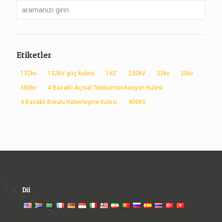
Etiketler
132kv
132kV güç kulesi
160'
230kV
33kv
35kv
380kv
4 Bacaklı Açısal Telekomünikasyon Kulesi
4 Bacaklı Borulu Haberleşme Kulesi
400KV
Dil