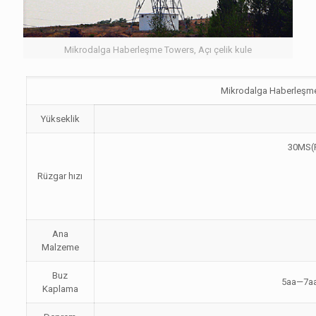
Mikrodalga Haberleşme Towers, Açı çelik kule
Mikrodalga Haberleşme 
Yükseklik
30MS(F
Rüzgar hızı
Ana
Malzeme
Buz
5aa—7aa(
Kaplama