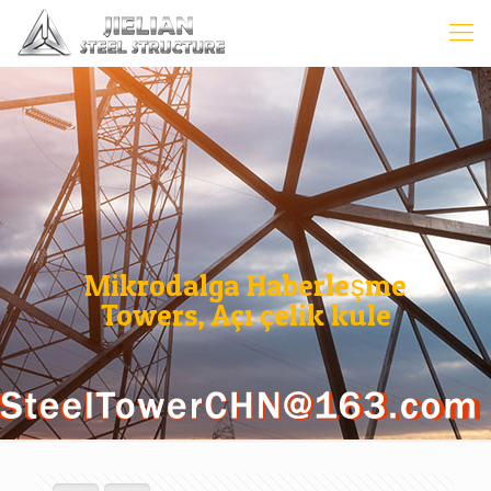
Mikrodalga Haberleşme
Towers, Açı çelik kule