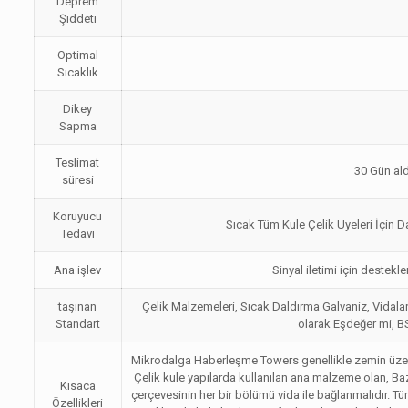
Deprem
Şiddeti
Optimal
Sıcaklık
Dikey
Sapma
Teslimat
30 Gün al
süresi
Koruyucu
Sıcak Tüm Kule Çelik Üyeleri İçin Da
Tedavi
Ana işlev
Sinyal iletimi için destekl
taşınan
Çelik Malzemeleri, Sıcak Daldırma Galvaniz, Vidalar
Standart
olarak Eşdeğer mi, BS
Mikrodalga Haberleşme Towers genellikle zemin üzerine
Çelik kule yapılarda kullanılan ana malzeme olan, Bazı 
Kısaca
çerçevesinin her bir bölümü vida ile bağlanmalıdır. Tü
Özellikleri