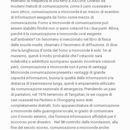
intervallo di frequenza di 300 MHz a 300 GHz. Diverso da
moderni metodi di comunicazione, come il cavo coassiale e
cavo ottico, comunicazione a microonde è un mezzo di scambio
di informazioni eseguita da forno come mezzo di
comunicazione. Forno a microonde di comunicazione può
essere stabilito finché non ci siano ostacoli tra i due punti. Allora,
perché è la comunicazione a microonde così esigente
sull'ambiente? Un fenomeno è menzionato nel libro di fisica
delle scuole medie, chiamato il fenomeno di diffrazione. Si dice
che la lunghezza d'onda del forno a microonde è solo 1m al
massimo, quindi è molto probabile che l'ostacolo sarà
indebolita o addirittura scomparso quando incontrare ostacoli.
però, comunicazione a microonde non è priva di vantaggi.
Microonde comunicazione presenta i vantaggi di grande
capacità informazioni, buona la qualità delle informazioni e la
distanza di trasmissione lunga, quindi è ampiamente utilizzato
da comunicazione nazionale di emergenza. Prendendo un paio
di pantaloni, nel 1976 terremoto di Tangshan, le sei coppie di
cavi coassiali tra Pechino e Chongqing sono stati
completamente distrutti. Solo apparecchiature di comunicazione
a microonde della guarnigione locale, in grado di comunicare
con il mondo esterno, che fornisce informazioni affidabili per il
soccorso post-disastro. . Nel 98 controllo delle inondazioni, alla
fine del secolo scorso, comunicazione a microonde anche