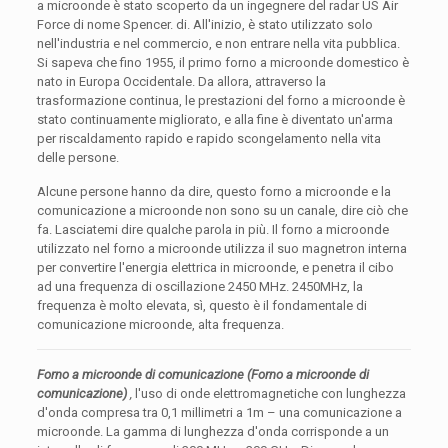
a microonde è stato scoperto da un ingegnere del radar US Air
Force di nome Spencer. di. All'inizio, è stato utilizzato solo
nell'industria e nel commercio, e non entrare nella vita pubblica.
Si sapeva che fino 1955, il primo forno a microonde domestico è
nato in Europa Occidentale. Da allora, attraverso la
trasformazione continua, le prestazioni del forno a microonde è
stato continuamente migliorato, e alla fine è diventato un'arma
per riscaldamento rapido e rapido scongelamento nella vita
delle persone.
Alcune persone hanno da dire, questo forno a microonde e la
comunicazione a microonde non sono su un canale, dire ciò che
fa. Lasciatemi dire qualche parola in più. Il forno a microonde
utilizzato nel forno a microonde utilizza il suo magnetron interna
per convertire l'energia elettrica in microonde, e penetra il cibo
ad una frequenza di oscillazione 2450 MHz. 2450MHz, la
frequenza è molto elevata, sì, questo è il fondamentale di
comunicazione microonde, alta frequenza.
Forno a microonde di comunicazione (Forno a microonde di
comunicazione)
,
l'uso di onde elettromagnetiche con lunghezza
d'onda compresa tra 0,1 millimetri a 1m – una comunicazione a
microonde. La gamma di lunghezza d'onda corrisponde a un