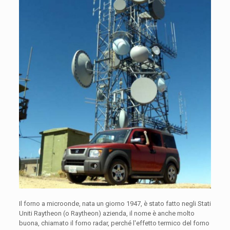
Il forno a microonde, nata un giorno 1947, è stato fatto negli Stati
Uniti Raytheon (o Raytheon) azienda, il nome è anche molto
buona, chiamato il forno radar, perché l'effetto termico del forno