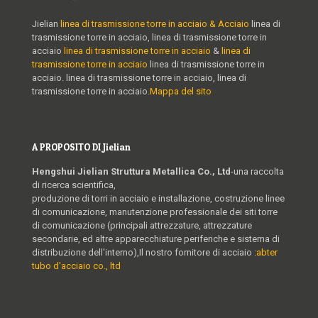
Jielian
linea di trasmissione torre in acciaio & Acciaio
linea di
trasmissione torre in acciaio, linea di trasmissione torre in
acciaio
linea di trasmissione torre in acciaio
&
linea di
trasmissione torre in acciaio
linea di trasmissione torre in
acciaio. linea di trasmissione torre in acciaio, linea di
trasmissione torre in acciaio.
Mappa del sito
A PROPOSITO DI Jielian
Hengshui Jielian Struttura Metallica Co., Ltd
-una raccolta
di ricerca scientifica,
produzione di torri in acciaio e installazione, costruzione linee
di comunicazione, manutenzione professionale dei siti torre
di comunicazione (principali attrezzature, attrezzature
secondarie, ed altre apparecchiature periferiche e sistema di
distribuzione dell'interno),Il nostro fornitore di acciaio :
abter
tubo d'acciaio co., ltd