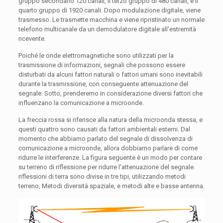
gruppo secondario 120 canali, il terzo gruppo di 480 canali, e il
quarto gruppo di 1920 canali. Dopo modulazione digitale, viene
trasmesso. Le trasmette macchina e viene ripristinato un normale
telefono multicanale da un demodulatore digitale all'estremità
ricevente.
Poiché le onde elettromagnetiche sono utilizzati per la
trasmissione di informazioni, segnali che possono essere
disturbati da alcuni fattori naturali o fattori umani sono inevitabili
durante la trasmissione, con conseguente attenuazione del
segnale. Sotto, prenderemo in considerazione diversi fattori che
influenzano la comunicazione a microonde.
La freccia rossa si riferisce alla natura della microonda stessa, e
questi quattro sono causati da fattori ambientali esterni. Dal
momento che abbiamo parlato del segnale di dissolvenza di
comunicazione a microonde, allora dobbiamo parlare di come
ridurre le interferenze. La figura seguente è un modo per contare
su terreno di riflessione per ridurre l'attenuazione del segnale.
riflessioni di terra sono divise in tre tipi, utilizzando metodi
terreno, Metodi diversità spaziale, e metodi alte e basse antenna.