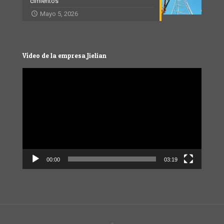
cimientos
Mayo 5, 2026
Vídeo de la empresa Jielian
Video
Player
00:00
03:19