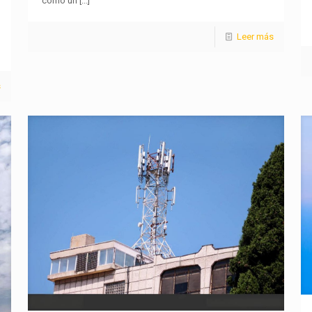
como un
[...]
Leer más
s