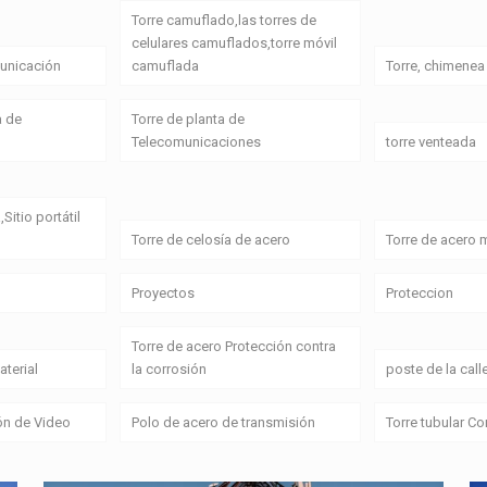
Torre camuflado,las torres de
celulares camuflados,torre móvil
unicación
camuflada
Torre, chimenea
a de
Torre de planta de
Telecomunicaciones
torre venteada
,Sitio portátil
Torre de celosía de acero
Torre de acero
Proyectos
Proteccion
Torre de acero Protección contra
terial
la corrosión
poste de la call
ón de Video
Polo de acero de transmisión
Torre tubular C