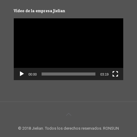
Vídeo de la empresa Jielian
Video
Player
00:00
03:19
© 2018 Jielian. Todos los derechos reservados. RONSUN