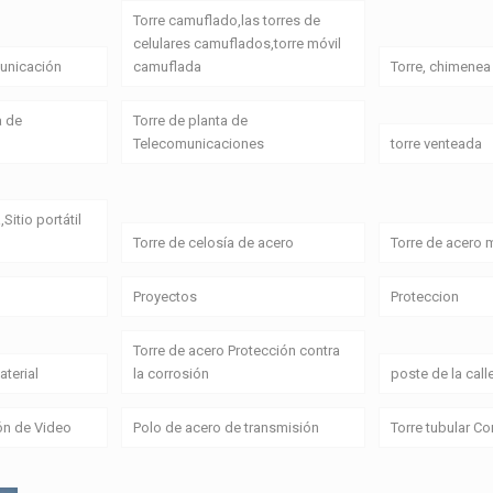
Torre camuflado,las torres de
celulares camuflados,torre móvil
unicación
camuflada
Torre, chimenea
a de
Torre de planta de
Telecomunicaciones
torre venteada
,Sitio portátil
Torre de celosía de acero
Torre de acero
Proyectos
Proteccion
Torre de acero Protección contra
terial
la corrosión
poste de la call
ón de Video
Polo de acero de transmisión
Torre tubular C