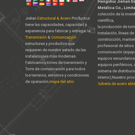
Hengshui Jielian E
Metálica Co., Limit
colección de la inves
Jielian
Estructural & Acero
Productos
científica,
tiene las capacidades, capacidad y
la producción de torr
experiencia para fabricar y entregar la
instalación, líneas d
Transmisión
&
Comunicación
construcción, mante
estructuras y productos que
profesional de sitios
requieren de nuestro estado de las
comunicación (equipo
instalaciones más modernas.
equipos secundarios,
Fabricamos torres de transmisión y
equipos periféricos,
Torre de comunicación para todos
sistema de distribuc
los terrenos, entornos y condiciones
interior),Nuestro pro
de operación.
mapa del sitio
:
tubería de acero abter