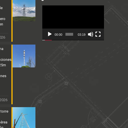
de
Video
Player
cero
en
00:00
03:19
2026
ena
aciones
 25m
ones
 2026
 torre
aérea
ión