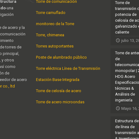
structura
Torre de comunicación
Torre de
ado
-una
transmisión 
Torre camuflado
tigación
potencia de
celosía de a
monitoreo de la Torre
galvanizado 
e de acero y la
caliente
e comunicación
Torre, chimenea
nimiento
julio 13, 
Torres autoportantes
 de torres de
Torre de ant
 principal,
Poste de alumbrado público
de
 y otros
telecomunic
 así como
Torre eléctrica Línea de Transmisión
monopolar |
ión de
HDG Acero
veedor de acero
Estación Base Integrada
Especificaci
 co., ltd
técnicas &
Torre de celosía de acero
Análisis de
ingeniería
Torre de acero microondas
Mayo 16,
Estructura de
de línea de
transmisión 
& Investigac