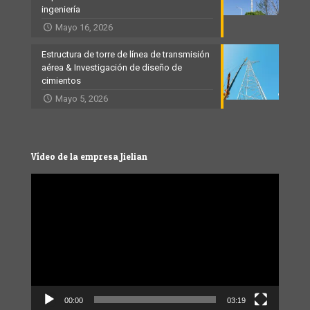
ingeniería
Mayo 16, 2026
Estructura de torre de línea de transmisión
aérea & Investigación de diseño de
cimientos
Mayo 5, 2026
Vídeo de la empresa Jielian
Video
Player
00:00
03:19