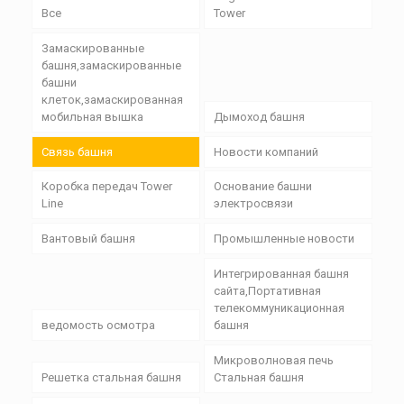
Все
Tower
Замаскированные
башня,замаскированные
башни
клеток,замаскированная
мобильная вышка
Дымоход башня
Связь башня
Новости компаний
Коробка передач Tower
Основание башни
Line
электросвязи
Вантовый башня
Промышленные новости
Интегрированная башня
сайта,Портативная
телекоммуникационная
ведомость осмотра
башня
Микроволновая печь
Решетка стальная башня
Стальная башня