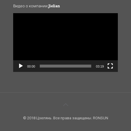
Видео о компании Jielian
Video
Player
00:00
03:19
© 2018 Цзелянь. Все права защищены. RONSUN