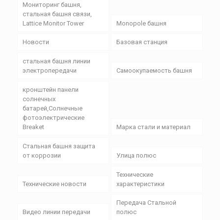
Мониторинг башня,
стальная башня связи,
Lattice Monitor Tower
Monopole башня
Новости
Базовая станция
стальная башня линии
электропередачи
Самоокупаемость башня
кронштейн панели
солнечных
батарей,Солнечные
фотоэлектрические
Breaket
Марка стали и материал
Стальная башня защита
от коррозии
Улица полюс
Технические
Технические новости
характеристики
Передача Стальной
Видео линии передачи
полюс