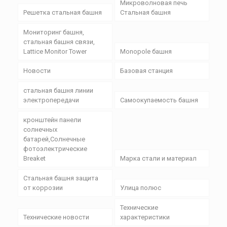
Микроволновая печь
Решетка стальная башня
Стальная башня
Мониторинг башня,
стальная башня связи,
Lattice Monitor Tower
Monopole башня
Новости
Базовая станция
стальная башня линии
электропередачи
Самоокупаемость башня
кронштейн панели
солнечных
батарей,Солнечные
фотоэлектрические
Breaket
Марка стали и материал
Стальная башня защита
от коррозии
Улица полюс
Технические
Технические новости
характеристики