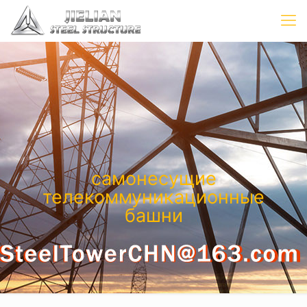
самонесущие
телекоммуникационные
башни