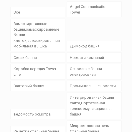
Angel Communication
Все
Tower
Замаскированные
башня,замаскированные
башни
клеток,замаскированная
мобильная вышка
Дымоход башня
Связь башня
Новости компаний
Коробка передач Tower
Основание башни
Line
электросвязи
Вантовый башня
Промышленные новости
Интегрированная башня
сайта,Портативная
телекоммуникационная
ведомость осмотра
башня
Микроволновая печь
Решетка стальная башня
Стальная башня