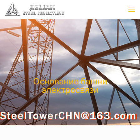
Основание башни
электросвязи