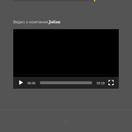
Видео о компании Jielian
Video
Player
00:00
03:19