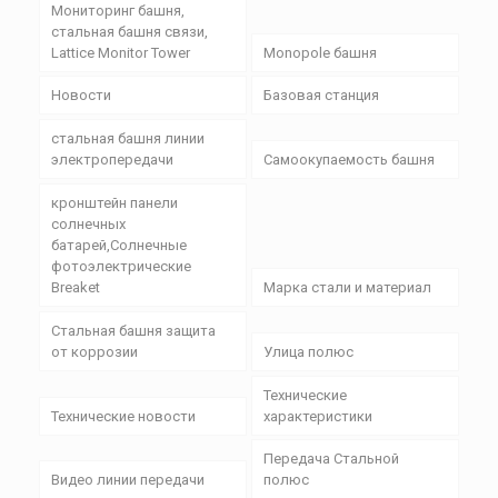
Мониторинг башня,
стальная башня связи,
Lattice Monitor Tower
Monopole башня
Новости
Базовая станция
стальная башня линии
электропередачи
Самоокупаемость башня
кронштейн панели
солнечных
батарей,Солнечные
фотоэлектрические
Breaket
Марка стали и материал
Стальная башня защита
от коррозии
Улица полюс
Технические
Технические новости
характеристики
Передача Стальной
Видео линии передачи
полюс