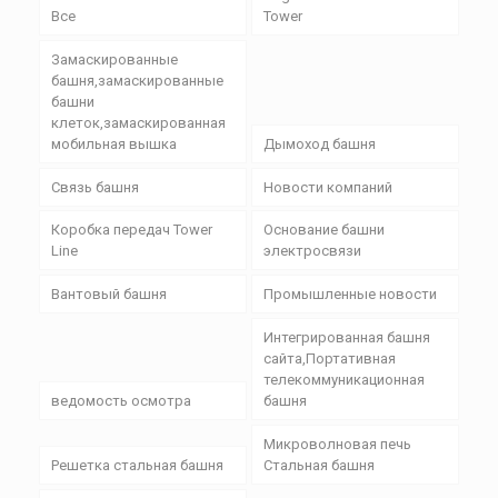
Все
Tower
Замаскированные
башня,замаскированные
башни
клеток,замаскированная
мобильная вышка
Дымоход башня
Связь башня
Новости компаний
Коробка передач Tower
Основание башни
Line
электросвязи
Вантовый башня
Промышленные новости
Интегрированная башня
сайта,Портативная
телекоммуникационная
ведомость осмотра
башня
Микроволновая печь
Решетка стальная башня
Стальная башня