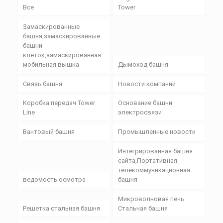
Все
Tower
Замаскированные
башня,замаскированные
башни
клеток,замаскированная
мобильная вышка
Дымоход башня
Связь башня
Новости компаний
Коробка передач Tower
Основание башни
Line
электросвязи
Вантовый башня
Промышленные новости
Интегрированная башня
сайта,Портативная
телекоммуникационная
ведомость осмотра
башня
Микроволновая печь
Решетка стальная башня
Стальная башня