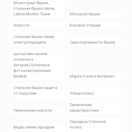
Мониторинг башня,
стальная башня связи,
Lattice Monitor Tower
Monopole башня
Новости
Базовая станция
стальная башня линии
электропередачи
Самоокупаемость башня
кронштейн панели
солнечных
батарей,Солнечные
фотоэлектрические
Breaket
Марка стали и материал
Стальная башня защита
от коррозии
Улица полюс
Технические
Технические новости
характеристики
Передача Стальной
Видео линии передачи
полюс