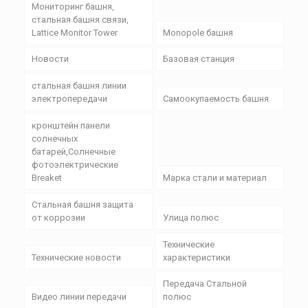
Мониторинг башня,
стальная башня связи,
Lattice Monitor Tower
Monopole башня
Новости
Базовая станция
стальная башня линии
электропередачи
Самоокупаемость башня
кронштейн панели
солнечных
батарей,Солнечные
фотоэлектрические
Breaket
Марка стали и материал
Стальная башня защита
от коррозии
Улица полюс
Технические
Технические новости
характеристики
Передача Стальной
Видео линии передачи
полюс