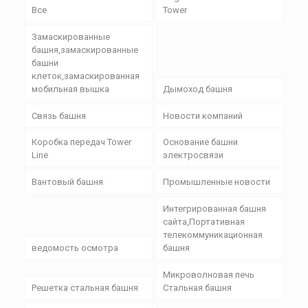
Все
Tower
Замаскированные
башня,замаскированные
башни
клеток,замаскированная
мобильная вышка
Дымоход башня
Связь башня
Новости компаний
Коробка передач Tower
Основание башни
Line
электросвязи
Вантовый башня
Промышленные новости
Интегрированная башня
сайта,Портативная
телекоммуникационная
ведомость осмотра
башня
Микроволновая печь
Решетка стальная башня
Стальная башня