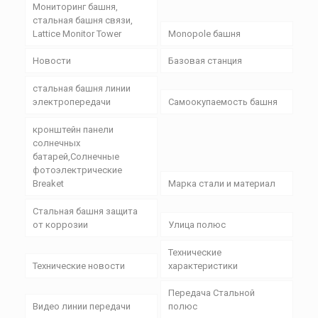
Мониторинг башня,
стальная башня связи,
Lattice Monitor Tower
Monopole башня
Новости
Базовая станция
стальная башня линии
электропередачи
Самоокупаемость башня
кронштейн панели
солнечных
батарей,Солнечные
фотоэлектрические
Breaket
Марка стали и материал
Стальная башня защита
от коррозии
Улица полюс
Технические
Технические новости
характеристики
Передача Стальной
Видео линии передачи
полюс