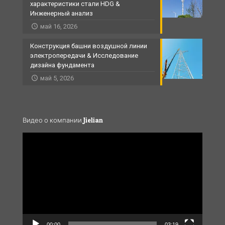
характеристики стали HDG &
Инженерный анализ
май 16, 2026
Конструкция башни воздушной линии
электропередачи & Исследование
дизайна фундамента
май 5, 2026
Видео о компании Jielian
Video
Player
00:00
03:19