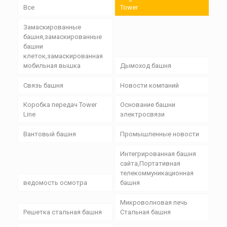
Все
Tower
Замаскированные
башня,замаскированные
башни
клеток,замаскированная
мобильная вышка
Дымоход башня
Связь башня
Новости компаний
Коробка передач Tower
Основание башни
Line
электросвязи
Вантовый башня
Промышленные новости
Интегрированная башня
сайта,Портативная
телекоммуникационная
ведомость осмотра
башня
Микроволновая печь
Решетка стальная башня
Стальная башня