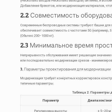
(Несколько входов Несколько выходов) антенны, и вспом
Добавление брекетов, или модернизация материалов, чтоб
2.2 Совместимость оборудов
Современные беспроводные системы требуют башни для 
обеспечивает совместимость с частотами 5G (например, 3.
(Обычно 200–1000 кг).
2.3 Минимальное время прос
Непрерывность обслуживания имеет решающее значение во
или последовательно модернизации срезов - манимизиров
3. Параметры проектирования для модернизации
Модернизация требует конкретных корректировок констр
типичные параметры.
Таблица 2: Параметры
Параметр
Диапазон/зна
Регулировка высоты
± 5–20 м