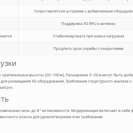
Сопротивляться штормам с добавленным оборудов
Поддержка 5G RRU и антенны
вается
Стабилизировать при новых нагрузках
Продлить срок службы с покрытиями
рузки
 оригинальные высоты (20–100 м), Расширения 5–20 м могут быть доб
г для размещения 5G оборудования, Требование структурного анализа с
ad.pro.
сть
смические силы до 8 ° интенсивности. Модернизация включает в себя 
 высокого класса для удовлетворения этих требований.