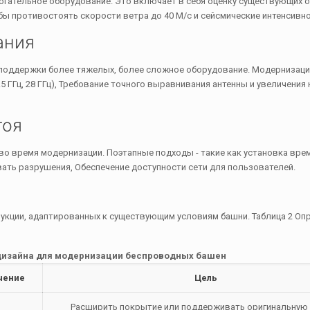
огательное оборудование. Это включает в себя оценку существующих о
ы противостоять скорости ветра до 40 М/с и сейсмические интенсивнос
ания
поддержки более тяжелых, более сложное оборудование. Модернизац
5 ГГц, 28 ГГц), Требование точного выравнивания антенны и увеличения 
тоя
 время модернизации. Поэтапные подходы - такие как установка вре
ать разрушения, Обеспечение доступности сети для пользователей.
укции, адаптированных к существующим условиям башни. Таблица 2 Оп
 дизайна для модернизации беспроводных башен
чение
Цель
Расширить покрытие или поддерживать оригинальную