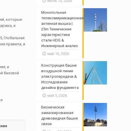
июль 13, 2026
Монопольная
телекоммуникационная
ей, которые
антенная вышка |
ержка, и
25m Технические
характеристики
5, Глобальная
стали HDG &
ие правила, и
Инженерный анализ
май 16, 2026
Конструкция башни
ия, и
воздушной линии
ой базовой
электропередачи &
Исследование
дизайна фундамента
май 5, 2026
 и
Бионическая
замаскированная
древовидная башня
связи
ение