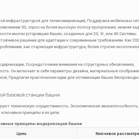
кой инфраструктурой для телекоммуникаций, Поддержка мобильных сет
явлением 5G, спрос на более высокую полосу пропускания, нижняя зад
сти многих устаревших башен, созданных для 2G, 3г, или 4G Системы.
стойчивое решение для адаптации к современным требованиям. Как 202
роблемами, как стареющая инфраструктура, более строгие экологическ
одернизации, Сосредоточение внимания на структурных обновлениях,
сть. Он включает в себя параметры дизайна, материальные соображен
ной, Предлагая практические идеи для оптимизации башен беспроводн
ой базовой станции башни
ируют техническую осуществимость, Экономическая жизнеспособность,
 ключевые принципы и их цели.
сновные принципы модернизации башни
Цель
Ключевое рассмотр