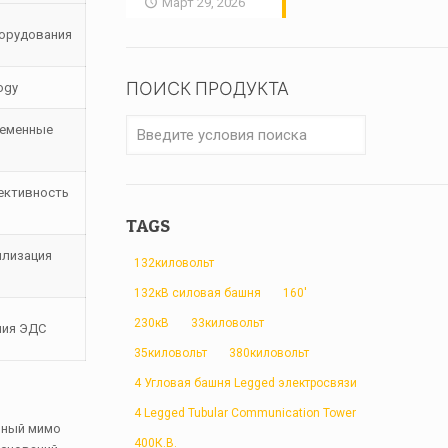
Март 29, 2026
борудования
ПОИСК ПРОДУКТА
ogy
ременные
ективность
TAGS
илизация
132киловольт
132кВ силовая башня
160'
230кВ
33киловольт
ния ЭДС
35киловольт
380киловольт
4 Угловая башня Legged электросвязи
4 Legged Tubular Communication Tower
вный мимо
400К.В.