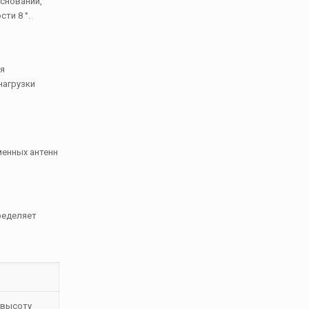
снований,
ти 8 °.
ия
нагрузки
менных антенн
ределяет
 высоту