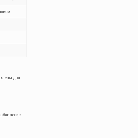
анием
авлены для
добавление