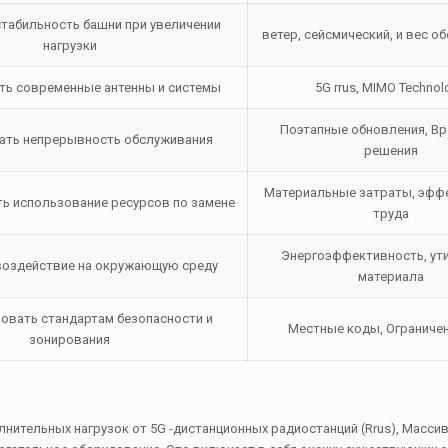
стабильность башни при увеличении
ветер, сейсмический, и вес о
нагрузки
ь современные антенны и системы
5G rrus, MIMO Technol
Поэтапные обновления, В
ть непрерывность обслуживания
решения
Материальные затраты, эфф
ь использование ресурсов по замене
труда
Энергоэффективность, ут
воздействие на окружающую среду
материала
овать стандартам безопасности и
Местные коды, Ограниче
зонирования
нительных нагрузок от 5G -дистанционных радиостанций (Rrus), Масси