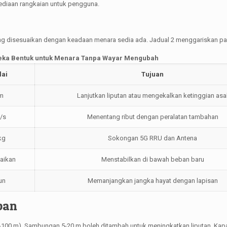
sediaan rangkaian untuk pengguna.
 disesuaikan dengan keadaan menara sedia ada. Jadual 2 menggariskan para
Reka Bentuk untuk Menara Tanpa Wayar Mengubah
lai
Tujuan
 m
Lanjutkan liputan atau mengekalkan ketinggian asa
/s
Menentang ribut dengan peralatan tambahan
kg
Sokongan 5G RRU dan Antena
aikan
Menstabilkan di bawah beban baru
un
Memanjangkan jangka hayat dengan lapisan
ban
0-100 m), Sambungan 5-20 m boleh ditambah untuk meningkatkan liputan. Kapa