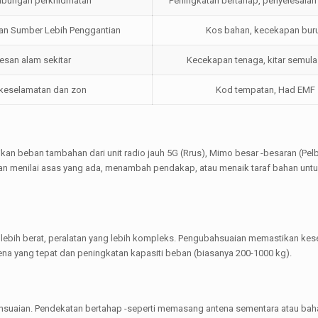
mbungan perkhidmatan
Peningkatan bertahap, penyelesaia
n Sumber Lebih Penggantian
Kos bahan, kecekapan bur
san alam sekitar
Kecekapan tenaga, kitar semul
keselamatan dan zon
Kod tempatan, Had EMF
 beban tambahan dari unit radio jauh 5G (Rrus), Mimo besar -besaran (Pelb
tkan menilai asas yang ada, menambah pendakap, atau menaik taraf bahan un
bih berat, peralatan yang lebih kompleks. Pengubahsuaian memastikan kes
tena yang tepat dan peningkatan kapasiti beban (biasanya 200-1000 kg).
suaian. Pendekatan bertahap -seperti memasang antena sementara atau bah