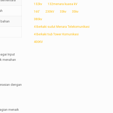
n sementara
132kv
132menara kuasa kV
uh
160'
230kV
33kv
35kv
380kv
a bahan
4 Berkaki sudut Menara Telekomunikasi
4 Berkaki tiub Tower Komunikasi
400KV
agai Input
tuk menahan
erasian dengan
agian menaik