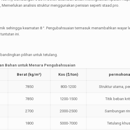
Memerlukan analisis struktur menggunakan perisian seperti staad.pro.
smik sehingga keamatan 8 °. Pengubahsuaian termasuk menambahkan wayar le
untutan ini.
andingkan pilihan untuk tetulang.
ihan Bahan untuk Menara Pengubahsuaian
Berat (kg/m³)
Kos (
$/ton)
permohon
7850
800-1200
Struktur utama, p
7850
1200-1500
Titik beban krit
2700
2000-2500
Sambungan ri
1800
5000-7000
Tetulang khu