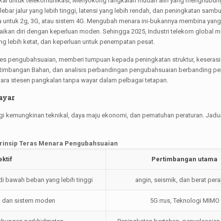
tikal untuk telekomunikasi, Menyokong rangkaian mudah alih yang menghubun
bar jalur yang lebih tinggi, latensi yang lebih rendah, dan peningkatan samb
 untuk 2g, 3G, atau sistem 4G. Mengubah menara ini-bukannya membina yang
ikan diri dengan keperluan moden. Sehingga 2025, Industri telekom global 
ang lebih ketat, dan keperluan untuk penempatan pesat.
ses pengubahsuaian, memberi tumpuan kepada peningkatan struktur, keserasi
ertimbangan Bahan, dan analisis perbandingan pengubahsuaian berbanding pe
a stesen pangkalan tanpa wayar dalam pelbagai tetapan.
ayar
gi kemungkinan teknikal, daya maju ekonomi, dan pematuhan peraturan. Jadua
Prinsip Teras Menara Pengubahsuaian
ektif
Pertimbangan utama
i bawah beban yang lebih tinggi
angin, seismik, dan berat pera
 dan sistem moden
5G rrus, Teknologi MIMO