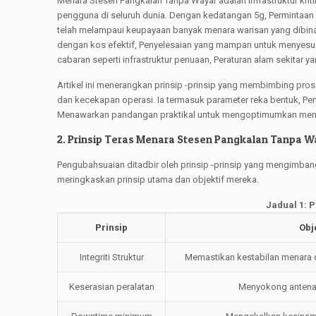
Menara Stesen Pangkalan Tanpa Wayar adalah infrastruktur kri
pengguna di seluruh dunia. Dengan kedatangan 5g, Permintaan le
telah melampaui keupayaan banyak menara warisan yang dibina
dengan kos efektif, Penyelesaian yang mampan untuk menyesua
cabaran seperti infrastruktur penuaan, Peraturan alam sekitar y
Artikel ini menerangkan prinsip -prinsip yang membimbing pro
dan kecekapan operasi. Ia termasuk parameter reka bentuk, P
Menawarkan pandangan praktikal untuk mengoptimumkan menar
2. Prinsip Teras Menara Stesen Pangkalan Tanpa W
Pengubahsuaian ditadbir oleh prinsip -prinsip yang mengimban
meringkaskan prinsip utama dan objektif mereka.
Jadual 1: 
Prinsip
Obj
Integriti Struktur
Memastikan kestabilan menara d
Keserasian peralatan
Menyokong antena