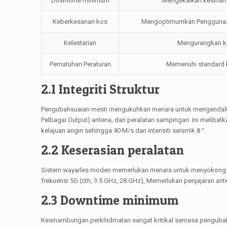
Downtime minimum
Mengekalkan kesina
Keberkesanan kos
Mengoptimumkan Penggunaa
Kelestarian
Mengurangkan ke
Pematuhan Peraturan
Memenuhi standard 
2.1 Integriti Struktur
Pengubahsuaian mesti mengukuhkan menara untuk mengendalikan
Pelbagai Output) antena, dan peralatan sampingan. Ini meliba
kelajuan angin sehingga 40 M/s dan intensiti seismik 8 °.
2.2 Keserasian peralatan
Sistem wayarles moden memerlukan menara untuk menyokong le
frekuensi 5G (cth, 3.5 GHz, 28 GHz), Memerlukan penjajaran an
2.3 Downtime minimum
Kesinambungan perkhidmatan sangat kritikal semasa pengubah