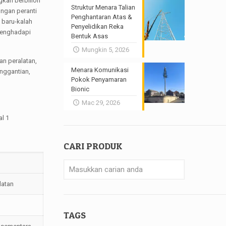
gkan berbilion
Struktur Menara Talian
ungan peranti
Penghantaran Atas &
 baru-kalah
Penyelidikan Reka
menghadapi
Bentuk Asas
Mungkin 5, 2026
an peralatan,
Menara Komunikasi
nggantian,
Pokok Penyamaran
Bionic
Mac 29, 2026
l 1
CARI PRODUK
latan
TAGS