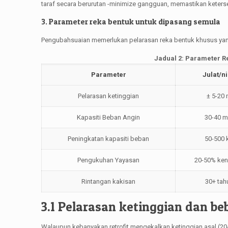
taraf secara berurutan -minimize gangguan, memastikan keter
3. Parameter reka bentuk untuk dipasang semula
Pengubahsuaian memerlukan pelarasan reka bentuk khusus yang
Jadual 2: Parameter 
Parameter
Julat/ni
Pelarasan ketinggian
± 5-20
Kapasiti Beban Angin
30-40 m
Peningkatan kapasiti beban
50-500 
Pengukuhan Yayasan
20-50% ken
Rintangan kakisan
30+ tah
3.1 Pelarasan ketinggian dan be
Walaupun kebanyakan retrofit mengekalkan ketinggian asal (2