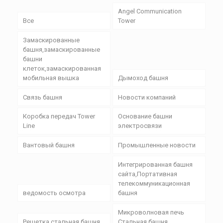
Angel Communication
Все
Tower
Замаскированные
башня,замаскированные
башни
клеток,замаскированная
мобильная вышка
Дымоход башня
Связь башня
Новости компаний
Коробка передач Tower
Основание башни
Line
электросвязи
Вантовый башня
Промышленные новости
Интегрированная башня
сайта,Портативная
телекоммуникационная
ведомость осмотра
башня
Микроволновая печь
Решетка стальная башня
Стальная башня