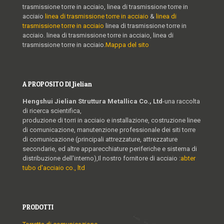
trasmissione torre in acciaio, linea di trasmissione torre in
acciaio
linea di trasmissione torre in acciaio
&
linea di
trasmissione torre in acciaio
linea di trasmissione torre in
acciaio. linea di trasmissione torre in acciaio, linea di
trasmissione torre in acciaio.
Mappa del sito
A PROPOSITO DI Jielian
Hengshui Jielian Struttura Metallica Co., Ltd
-una raccolta
di ricerca scientifica,
produzione di torri in acciaio e installazione, costruzione linee
di comunicazione, manutenzione professionale dei siti torre
di comunicazione (principali attrezzature, attrezzature
secondarie, ed altre apparecchiature periferiche e sistema di
distribuzione dell'interno),Il nostro fornitore di acciaio :
abter
tubo d'acciaio co., ltd
PRODOTTI