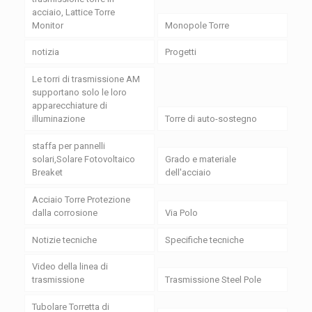
acciaio, Lattice Torre
Monitor
Monopole Torre
notizia
Progetti
Le torri di trasmissione AM
supportano solo le loro
apparecchiature di
illuminazione
Torre di auto-sostegno
staffa per pannelli
solari,Solare Fotovoltaico
Grado e materiale
Breaket
dell'acciaio
Acciaio Torre Protezione
dalla corrosione
Via Polo
Notizie tecniche
Specifiche tecniche
Video della linea di
trasmissione
Trasmissione Steel Pole
Tubolare Torretta di