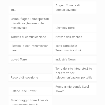
Angelo Torretta di
Tutti
comunicazione
Camouflaged Torre,ripetitori
mimetizzati,torre mobile
mimetizzata
Chimney Torre
Torretta di comunicazione
Notizie dall'azienda
Electric Tower Transmission
Terra Torre delle
Line
Telecomunicazioni
guyed Torre
industria News
Torre del sito integrato,Sito
della torre per
Record di ispezione
telecomunicazioni portatile
Forno a microonde Steel
Lattice Steel Tower
Tower
Monitoraggio Torre, linea di
trasmissione torre in